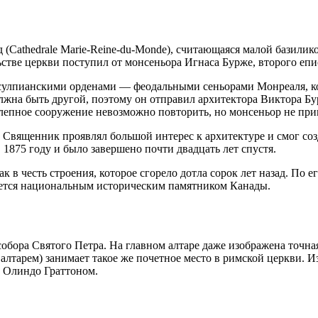
Cathedrale Marie-Reine-du-Monde), считающаяся малой базиликой
ьстве церкви поступил от монсеньора Игнаса Бурже, второго еп
с сулпианскими орденами — феодальными сеньорами Монреаля, ко
олжна быть другой, поэтому он отправил архитектора Виктора Бу
олепное сооружение невозможно повторить, но монсеньор не прин
 Священник проявлял большой интерес к архитектуре и смог соз
 1875 году и было завершено почти двадцать лет спустя.
 в честь строения, которое сгорело дотла сорок лет назад. По е
ляется национальным историческим памятником Канады.
бора Святого Петра. На главном алтаре даже изображена точна
лтарем) занимает такое же почетное место в римской церкви. 
 Олиндо Граттоном.