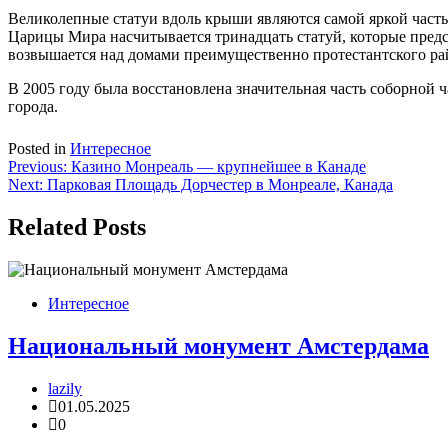
Великолепные статуи вдоль крыши являются самой яркой часть
Царицы Мира насчитывается тринадцать статуй, которые предс
возвышается над домами преимущественно протестантского ра
В 2005 году была восстановлена ​​значительная часть соборной
города.
Posted in
Интересное
Навигация
Previous:
Казино Монреаль — крупнейшее в Канаде
Next:
Парковая Площадь Дорчестер в Монреале, Канада
по
записям
Related Posts
Интересное
Национальный монумент Амстердама
lazily
01.05.2025
0