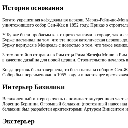
История основания
Богато украшенная кафедральная церковь Мария-Рейн-дю-Монд (
уничтожившего собор Сен-Жак в 1852 году. Приказ о строител
У Бурже были проблемы как с протестантами в городе, так и 
Бурже настаивал на том, что эта новая католическая церковь д
Буржу вернулся в Монреаль с новостью о том, что такое велик
Затем он тайно отправил в Рим отца Рима Жозефа Мишо в Рим.
в качестве дизайна для новой церкви. Строительство началось в
Когда церковь была завершена, то была названа собором Сен-Жак
Собор был переименован в 1955 году и в настоящее время яв
Интерьер Базилики
Великолепный интерьер очень напоминает внутреннюю часть со
Лоренцо Бернини. Огромный балдахин (постоянный навес над а
балдахин был разработан архитекторами Артуром Винсентом и
Экстерьер