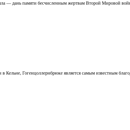
лла — дань памяти бесчисленным жертвам Второй Мировой войн
н в Кельне, Гогенцоллернбрюке является самым известным благо