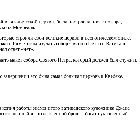
 в ​​католической церкви, была построена после пожара,
ископа Монреаля.
торые строили свои великие церкви в неоготическом стиле.
ржо в Рим, чтобы изучать собор Святого Петра в Ватикане.
ял ответ «нет».
дать макет собора Святого Петра, который должен был служить
го завершении это была самая большая церковь в Квебеке.
я копия работы знаменитого ватиканского художника Джана
Изготовленный из позолоченной бронзы богато украшенный