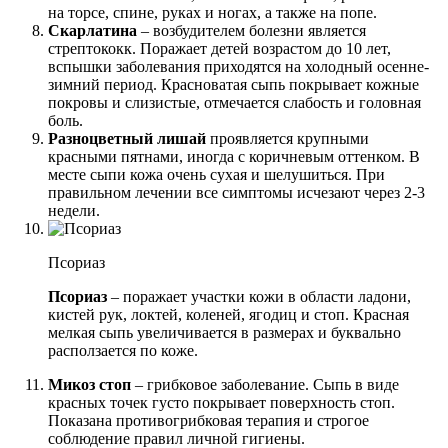
на торсе, спине, руках и ногах, а также на попе.
Скарлатина
– возбудителем болезни является
стрептококк. Поражает детей возрастом до 10 лет,
вспышки заболевания приходятся на холодный осенне-
зимний период. Красноватая сыпь покрывает кожные
покровы и слизистые, отмечается слабость и головная
боль.
Разноцветный лишай
проявляется крупными
красными пятнами, иногда с коричневым оттенком. В
месте сыпи кожа очень сухая и шелушиться. При
правильном лечении все симптомы исчезают через 2-3
недели.
Псориаз
Псориаз
– поражает участки кожи в области ладони,
кистей рук, локтей, коленей, ягодиц и стоп. Красная
мелкая сыпь увеличивается в размерах и буквально
расползается по коже.
Микоз стоп
– грибковое заболевание. Сыпь в виде
красных точек густо покрывает поверхность стоп.
Показана противогрибковая терапия и строгое
соблюдение правил личной гигиены.