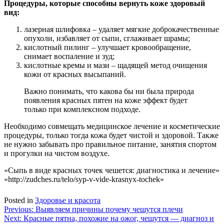
Процедуры, которые способны вернуть коже здоровый
вид:
лазерная шлифовка – удаляет мягкие доброкачественные
опухоли, избавляет от сыпи, сглаживает шрамы;
кислотный пилинг – улучшает кровообращение,
снимает воспаление и зуд;
кислотные кремы и мази – щадящей метод очищения
кожи от красных высыпаний.
Важно понимать, что какова бы ни была природа
появления красных пятен на коже эффект будет
только при комплексном подходе.
Необходимо совмещать медицинское лечение и косметические
процедуры, только тогда кожа будет чистой и здоровой. Также
не нужно забывать про правильное питание, занятия спортом
и прогулки на чистом воздухе.
«Сыпь в виде красных точек чешется: диагностика и лечение»
«http://zudches.ru/telo/syp-v-vide-krasnyx-tochek»
Posted in
Здоровье и красота
Навигация
Previous:
Выявляем причины почему чешутся плечи
Next:
Красные пятна, похожие на ожог, чешутся — диагноз и