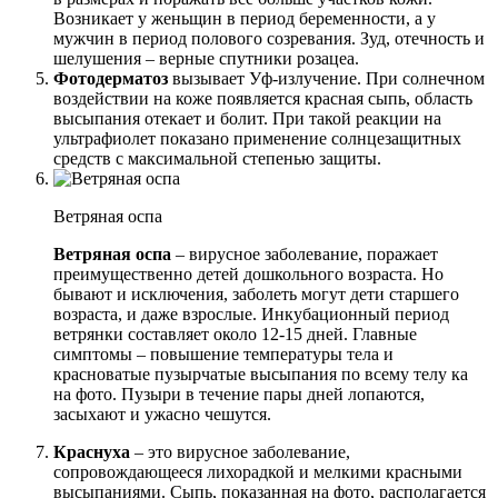
Возникает у женьщин в период беременности, а у
мужчин в период полового созревания. Зуд, отечность и
шелушения – верные спутники розацеа.
Фотодерматоз
вызывает Уф-излучение. При солнечном
воздействии на коже появляется красная сыпь, область
высыпания отекает и болит. При такой реакции на
ультрафиолет показано применение солнцезащитных
средств с максимальной степенью защиты.
Ветряная оспа
Ветряная оспа
– вирусное заболевание, поражает
преимущественно детей дошкольного возраста. Но
бывают и исключения, заболеть могут дети старшего
возраста, и даже взрослые. Инкубационный период
ветрянки составляет около 12-15 дней. Главные
симптомы – повышение температуры тела и
красноватые пузырчатые высыпания по всему телу ка
на фото. Пузыри в течение пары дней лопаются,
засыхают и ужасно чешутся.
Краснуха
– это вирусное заболевание,
сопровождающееся лихорадкой и мелкими красными
высыпаниями. Сыпь, показанная на фото, располагается