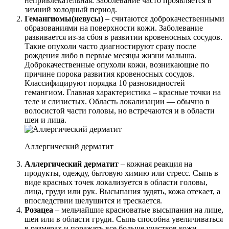
непривлекательная. Заболевание часто проявляется в
зимний холодный период.
Гемангиомы(невусы)
– считаются доброкачественными
образованиями на поверхности кожи. Заболевание
развивается из-за сбоя в развитии кровеносных сосудов.
Такие опухоли часто диагностируют сразу после
рождения либо в первые месяцы жизни малыша.
Доброкачественные опухоли кожи, возникающие по
причине порока развития кровеносных сосудов.
Классифицируют порядка 10 разновидностей
гемангиом. Главная характеристика – красные точки на
теле и слизистых. Область локализации — обычно в
волосистой части головы, но встречаются и в области
шеи и лица.
Аллергический дерматит
Аллергический дерматит
– кожная реакция на
продукты, одежду, бытовую химию или стресс. Сыпь в
виде красных точек локализуется в области головы,
лица, груди или рук. Высыпания зудять, кожа отекает, а
впоследствии шелушится и трескается.
Розацеа
– мельчайшие красноватые высыпания на лице,
шеи или в области груди. Сыпь способна увеличиваться
в размерах и поражать все больше участков кожи.