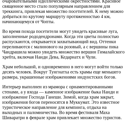
очаровательными идиллическими окрестностями. Красивое
священное место стало популярным направлением для
треккинга, привлекая множество посетителей. К нему можно
добраться по крутому маршруту протяженностью 4 км,
начинающемуся от Чопты.
Во время похода посетители могут увидеть красивые луга,
заполненные рододендронами. Когда эти цветы полностью
распускаются, открывается захватывающий вид. Оттенки
переливаются с малинового на розовый, а с вершины пика
Чандрашила можно увидеть множество вершин Гималайского
хребта, включая Нанди Дева, Кедарнатх и Чули.
Храм небольшой, и одновременно в него могут войти только
десять человек. Вокруг Тунгнатха есть храмы еще меньшего
размера, украшенные изображениями индуистских богов.
Интерьер выполнен из мрамора с орнаментированными
стенами, а у входа — каменное изображение быка Нанди и
изображение Господа Ганеши. Зимой, когда храм закрыт,
изображения богов переносятся в Муккумат. Это известное
туристическое направление для кемпинга, отдыха на
выходных и паломничества. Во время фестиваля Маха
Шиваратри в феврале храм привлекает множество туристов.