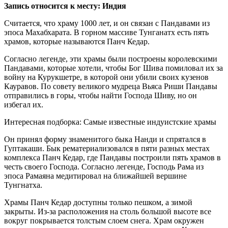
Запись относится к месту: Индия
Считается, что храму 1000 лет, и он связан с Пандавами из
эпоса Махабхарата. В горном массиве Тунганатх есть пять
храмов, которые называются Панч Кедар.
Согласно легенде, эти храмы были построены королевскими
Пандавами, которые хотели, чтобы Бог Шива помиловал их за
войну на Курукшетре, в которой они убили своих кузенов
Кауравов. По совету великого мудреца Вьяса Риши Пандавы
отправились в горы, чтобы найти Господа Шиву, но он
избегал их.
Интересная подборка: Самые известные индуистские храмы
Он принял форму знаменитого быка Нанди и спрятался в
Гуптакаши. Бык рематериализовался в пяти разных местах
комплекса Панч Кедар, где Пандавы построили пять храмов в
честь своего Господа. Согласно легенде, Господь Рама из
эпоса Рамаяна медитировал на ближайшей вершине
Тунгнатха.
Храмы Панч Кедар доступны только пешком, а зимой
закрыты. Из-за расположения на столь большой высоте все
вокруг покрывается толстым слоем снега. Храм окружен