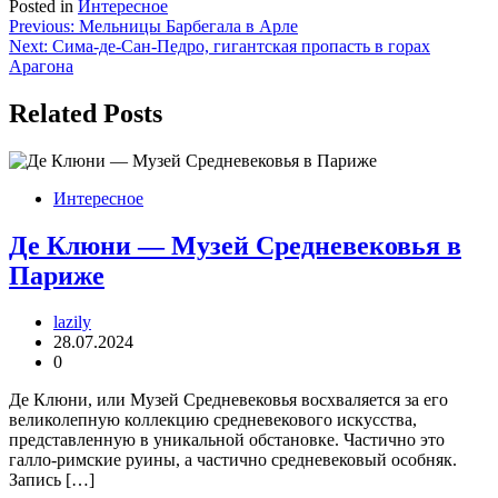
Posted in
Интересное
Навигация
Previous:
Мельницы Барбегала в Арле
Next:
Сима-де-Сан-Педро, гигантская пропасть в горах
по
Арагона
записям
Related Posts
Интересное
Де Клюни — Музей Средневековья в
Париже
lazily
28.07.2024
0
Де Клюни, или Музей Средневековья восхваляется за его
великолепную коллекцию средневекового искусства,
представленную в уникальной обстановке. Частично это
галло-римские руины, а частично средневековый особняк.
Запись […]