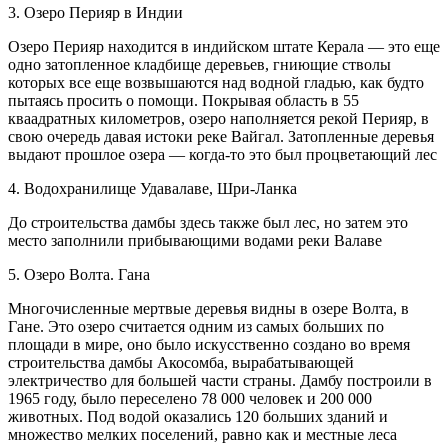
3. Озеро Перияр в Индии
Озеро Перияр находится в индийском штате Керала — это еще
одно затопленное кладбище деревьев, гниющие стволы
которых все еще возвышаются над водной гладью, как будто
пытаясь просить о помощи. Покрывая область в 55
кваадратных километров, озеро наполняется рекой Перияр, в
свою очередь давая истоки реке Вайгал. Затопленные деревья
выдают прошлое озера — когда-то это был процветающий лес
4. Водохранилище Удавалаве, Шри-Ланка
До строительства дамбы здесь также был лес, но затем это
место заполнили прибывающими водами реки Валаве
5. Озеро Волта. Гана
Многочисленные мертвые деревья видны в озере Волта, в
Гане. Это озеро считается одним из самых больших по
площади в мире, оно было искусственно создано во время
строительства дамбы Акосомба, вырабатывающей
электричество для большей части страны. Дамбу построили в
1965 году, было переселено 78 000 человек и 200 000
животных. Под водой оказались 120 больших зданий и
множество мелких поселений, равно как и местные леса