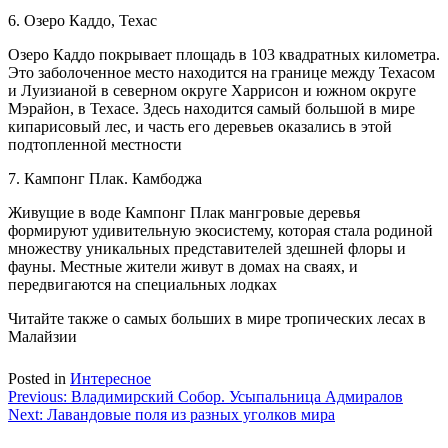
6. Озеро Каддо, Техас
Озеро Каддо покрывает площадь в 103 квадратных километра.
Это заболоченное место находится на границе между Техасом
и Луизианой в северном округе Харрисон и южном округе
Мэрайон, в Техасе. Здесь находится самый большой в мире
кипарисовый лес, и часть его деревьев оказались в этой
подтопленной местности
7. Кампонг Плак. Камбоджа
Живущие в воде Кампонг Плак мангровые деревья
формируют удивительную экосистему, которая стала родиной
множеству уникальных представителей здешней флоры и
фауны. Местные жители живут в домах на сваях, и
передвигаются на специальных лодках
Читайте также о самых больших в мире тропических лесах в
Малайзии
Posted in
Интересное
Навигация
Previous:
Владимирский Собор. Усыпальница Адмиралов
Next:
Лавандовые поля из разных уголков мира
по