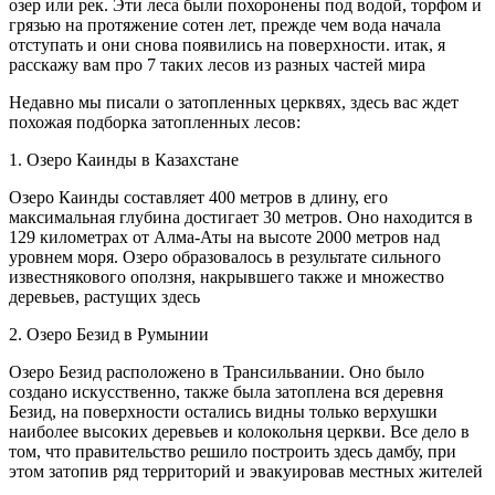
озер или рек. Эти леса были похоронены под водой, торфом и
грязью на протяжение сотен лет, прежде чем вода начала
отступать и они снова появились на поверхности. итак, я
расскажу вам про 7 таких лесов из разных частей мира
Недавно мы писали о затопленных церквях, здесь вас ждет
похожая подборка затопленных лесов:
1. Озеро Каинды в Казахстане
Озеро Каинды составляет 400 метров в длину, его
максимальная глубина достигает 30 метров. Оно находится в
129 километрах от Алма-Аты на высоте 2000 метров над
уровнем моря. Озеро образовалось в результате сильного
известнякового оползня, накрывшего также и множество
деревьев, растущих здесь
2. Озеро Безид в Румынии
Озеро Безид расположено в Трансильвании. Оно было
создано искусственно, также была затоплена вся деревня
Безид, на поверхности остались видны только верхушки
наиболее высоких деревьев и колокольня церкви. Все дело в
том, что правительство решило построить здесь дамбу, при
этом затопив ряд территорий и эвакуировав местных жителей