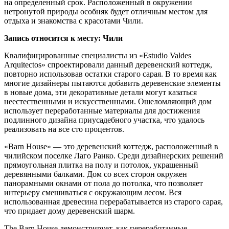
на определенный срок. Расположенный в окружении
нетронутой природы особняк будет отличным местом для
отдыха и знакомства с красотами Чили.
Запись относится к месту: Чили
Квалифицированные специалисты из «Estudio Valdes
Arquitectos» спроектировали данный деревенский коттедж,
повторно использовав остатки старого сарая. В то время как
многие дизайнеры пытаются добавить деревенские элементы
в новые дома, эти декоративные детали могут казаться
неестественными и искусственными. Ошеломляющий дом
использует переработанные материалы для достижения
подлинного дизайна приусадебного участка, что удалось
реализовать на все сто процентов.
«Barn House» — это деревенский коттедж, расположенный в
чилийском поселке Лаго Ранко. Среди дизайнерских решений
прямоугольная плитка на полу и потолок, украшенный
деревянными балками. Дом со всех сторон окружен
панорамными окнами от пола до потолка, что позволяет
интерьеру смешиваться с окружающим лесом. Вся
использованная древесина перерабатывается из старого сарая,
что придает дому деревенский шарм.
The Barn House демонстрирует, как переработанные