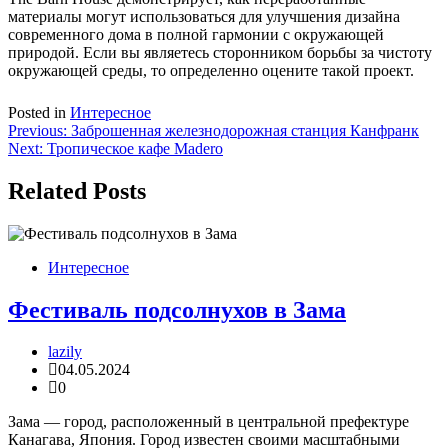
материалы могут использоваться для улучшения дизайна
современного дома в полной гармонии с окружающей
природой. Если вы являетесь сторонником борьбы за чистоту
окружающей среды, то определенно оцените такой проект.
Posted in
Интересное
Навигация
Previous:
Заброшенная железнодорожная станция Канфранк
Next:
Тропическое кафе Madero
по
записям
Related Posts
Интересное
Фестиваль подсолнухов в Зама
lazily
04.05.2024
0
Зама — город, расположенный в центральной префектуре
Канагава, Япония. Город известен своими масштабными