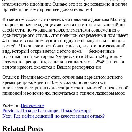
итальянскую изюминку. Однако это все же возможно и вилла
Spinaltermine тому ярчайшее доказательство!
Во многом схожая с итальянским пляжным домиком Малибу,
эта роскошная резиденция является истинно итальянской по
своей сути, но украшена также элементами современного
архитектурного стиля. Этот большой современный дом имеет
4 спальни в главном здании и одну небольшую спальню для
гостей. Что ошеломляет больше всего, так это потрясающий
вид, который открывается с этого дома — бесконечные,
зеленные пейзажи города Умбрия, что в Италии.Эту виллу
возможно арендовать, ее цена начинается с 2,254$ в ночь, и
вся эта красота окажется в Вашем распоряжении
Отдых в Италии может стать отличным вариантом летнего
времяпрепровождения. Здесь можно полюбоваться
множеством старинных достопримечательностей, прекрасной
природой и конечно же, покупаться в теплом ласковом море
Posted in
Интересное
Навигация
Previous:
Плая де Галпиюри. Пляж без моря
Next:
Где найти дешевый но качественный отдых?
по
записям
Related Posts