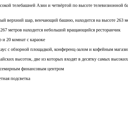
окой телебашней Азии и четвёртой по высоте телевизионной ба
мый верхний шар, венчающий башню, находится на высоте 263 ме
те 267 метров находится небольшой вращающийся ресторанчик
 и 20 комнат с караоке
тхаус с обзорной площадкой, конференц-залом и кофейным магаз
йских высоток, две из которых входят в десятку самых высоки
 всемирным финансовым центром
тная подсветка