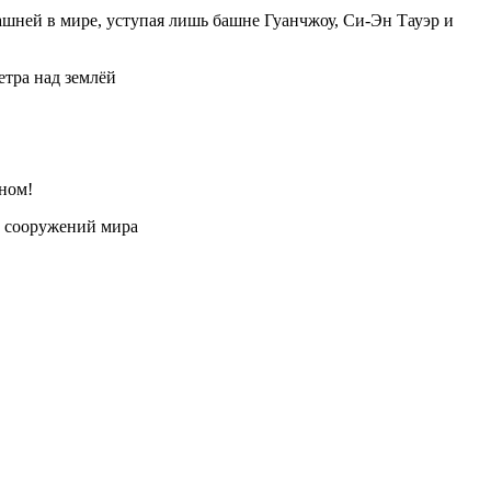
шней в мире, уступая лишь башне Гуанчжоу, Си-Эн Тауэр и
тра над землёй
ином!
х сооружений мира