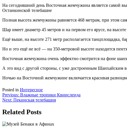
На сегодняшний день Восточная жемчужина является самой выс
Останкинской телебашне
Полная высота жемчужины равняется 468 метрам, при этом са
Шар имеет диаметр 45 метров и на первом его ярусе, на высо
Ещё выше, на высоте 271 метр располагается танцплощадка, бар
Но и это ещё не всё — на 350-метровой высоте находится пен
Восточная жемчужина очень эффектно смотрится на фоне шанха
А это вид с другой стороны, с уже достроенным Шанхайским
Ночью на Восточной жемчужине включается красивая разноцве
Posted in
Интересное
Навигация
Previous:
Влажные тропики Квинсленда
Next:
Пекинская телебашня
по
записям
Related Posts