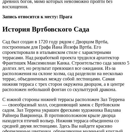
древних богов, мимо которых невозможно пройти без
восхищения.
Запись относится к месту: Прага
История Вртбовского Сада
Сад был создан в 1720 году рядом с Дворцом Вртба,
построенным для Графа Йана Йозефа Вртба. Его
спроектировали в итальянском стиле с характерными
террасами. Над разработкой проекта трудился архитектор
Франтишек Максимилиан Канка. Строительство сада заняло 5
долгих лет, но результат превзошел все ожидания. Из-за
расположения на склоне холма, сад разделили на несколько
террас, объединенных между собой лестницами. Самая
нижняя терраса с трех сторон окружена дворцом, а в центре
расположен небольшой фонтан со скульптурой дракона.
С южной стороны нижней террасы расположен Зал Террена
— своеобразный холл, соединяющий замок с Вртбовским
садом. Зал Террена украшен фресками художника Вацлава
Райнера Вавринеца. В противоположном крыле дворца
находится птичий вольер. Нижняя терраса объединена со
средней двумя лестницами. Здесь Вы найдете красиво
оформленные цветники, обрамляющие маленький круглый