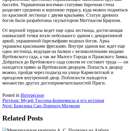
бассейн. Украшенная восемью статуями барочная стена
разделяет среднюю и верхнюю террасу, куда можно подняться
по красивой лестнице с двумя крыльями. Статуи древних
богов были разработаны скульптором Маттиасом Брауном.
От верхней террасы ведет еще одна лестница, достигающая
наивысшей точки возле небольшого здания с декоративной
аркой, украшенной барельефами водных богов. Арка
украшена красивыми фресками. Внутри здания вас ждет еще
одна лестница, ведущая на балкон с великолепными видами
Вртбовского сада, а так же Малого Города и Пражского Замка.
Добраться до Вртбовского сада совсем не составит труда — он
находится прямо за Вртбовским дворцом. Попасть к дворцу
можно, пройдя через подъезд на улице Кармелитской и
преодолев внутренний двор. Поблизости находится
множество других достопримечательностей Праги.
Posted in
Интересное
Навигация
Previous:
Музей Тиссена-Борнемисы и его история
Next:
Базилика Сан-Лоренцо-Маджоре
по
записям
Related Posts