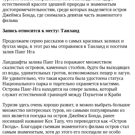
естественной красоте здешней природы и знаменитым
достопримечательностям, среди которых выделяется остров
Джеймса Бонда, где снималась девятая часть знаменитого
фильма
Запись относится к месту: Таиланд
Продолжаем серию рассказов о самых красивых заливах и
бухтах мира, в этот раз мы отправимся в Таиланд и посетим
залив Панг Нга
Ландшафты залива Панг Нга поражают множеством
скалистых островов, каменных столбов, будто бы выходящих
из воды, удивительных гротов, всевозможных пещер и лагун.
Не удивительно, что такая красота была удостоена статуса
Национального парка и тщательно охраняется властями.
Острова Панг-Нга находятся на севере залива, который
служит естественной границей между Пхукетом и Краби
Туризм здесь очень хорошо развит, и можно выбрать большое
множество интересных туров, но самыми популярными из
них является поездка на остров Джеймса Бонда, ранее
носивший название Кох Тапу, что переводится как «Остров
Гвоздь». Благодаря съемкам знаменитого фильма остров стал
самым знаменитым, хотя до этого его посещали не особо