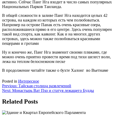
активно. Сейчас Панг Нга входит в число самых популярных
Национальных Парков Таиланда.
В общей сложности в заливе Панг Нга находится целых 42
острова, на каждом из которых есть чем полюбоваться.
Например на острове Панак есть очень красивые озера,
расположившиеся прямо в его центре. Здесь очень популярен
такой вид спорта, как каякинг. Как и на многих других
островах, здесь можно также полюбоваться красивыми
пещерами и гротами
Ну и конечно же, Панг Нга знаменит своими пляжами, где
можно очень приятно провести время под тихи шелест волн,
лежа на теплом белоснежном песке
В продолжение читайте также о бухте Халонг во Вьетнаме
Posted in
Интересное
Навигация
Previous:
Тайская столица развлечений
Next:
Монастырь Ват Пхо и статуя лежащего Будды
по
записям
Related Posts