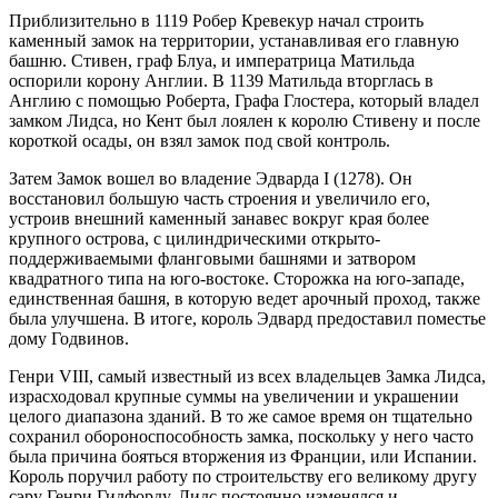
Приблизительно в 1119 Робер Кревекур начал строить
каменный замок на территории, устанавливая его главную
башню. Стивен, граф Блуа, и императрица Матильда
оспорили корону Англии. В 1139 Матильда вторглась в
Англию с помощью Роберта, Графа Глостера, который владел
замком Лидса, но Кент был лоялен к королю Стивену и после
короткой осады, он взял замок под свой контроль.
Затем Замок вошел во владение Эдварда I (1278). Он
восстановил большую часть строения и увеличило его,
устроив внешний каменный занавес вокруг края более
крупного острова, с цилиндрическими открыто-
поддерживаемыми фланговыми башнями и затвором
квадратного типа на юго-востоке. Сторожка на юго-западе,
единственная башня, в которую ведет арочный проход, также
была улучшена. В итоге, король Эдвард предоставил поместье
дому Годвинов.
Генри VIII, самый известный из всех владельцев Замка Лидса,
израсходовал крупные суммы на увеличении и украшении
целого диапазона зданий. В то же самое время он тщательно
сохранил обороноспособность замка, поскольку у него часто
была причина бояться вторжения из Франции, или Испании.
Король поручил работу по строительству его великому другу
сэру Генри Гидфорду. Лидс постоянно изменялся и