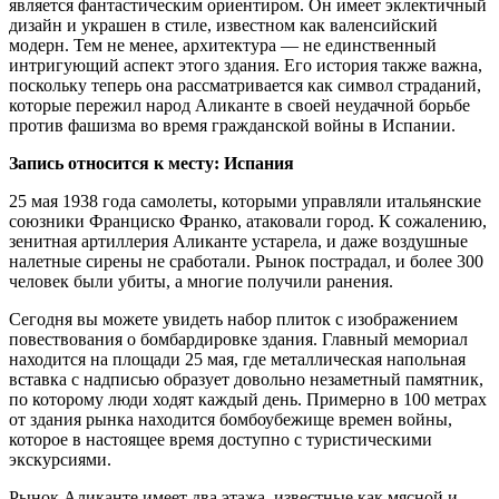
является фантастическим ориентиром. Он имеет эклектичный
дизайн и украшен в стиле, известном как валенсийский
модерн. Тем не менее, архитектура — не единственный
интригующий аспект этого здания. Его история также важна,
поскольку теперь она рассматривается как символ страданий,
которые пережил народ Аликанте в своей неудачной борьбе
против фашизма во время гражданской войны в Испании.
Запись относится к месту: Испания
25 мая 1938 года самолеты, которыми управляли итальянские
союзники Франциско Франко, атаковали город. К сожалению,
зенитная артиллерия Аликанте устарела, и даже воздушные
налетные сирены не сработали. Рынок пострадал, и более 300
человек были убиты, а многие получили ранения.
Сегодня вы можете увидеть набор плиток с изображением
повествования о бомбардировке здания. Главный мемориал
находится на площади 25 мая, где металлическая напольная
вставка с надписью образует довольно незаметный памятник,
по которому люди ходят каждый день. Примерно в 100 метрах
от здания рынка находится бомбоубежище времен войны,
которое в настоящее время доступно с туристическими
экскурсиями.
Рынок Аликанте имеет два этажа, известные как мясной и