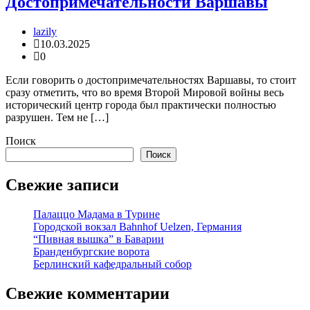
Достопримечательности Варшавы
lazily
10.03.2025
0
Если говорить о достопримечательностях Варшавы, то стоит
сразу отметить, что во время Второй Мировой войны весь
исторический центр города был практически полностью
разрушен. Тем не […]
Поиск
Поиск
Свежие записи
Палаццо Мадама в Турине
Городской вокзал Bahnhof Uelzen, Германия
“Пивная вышка” в Баварии
Бранденбургские ворота
Берлинский кафедральный собор
Свежие комментарии