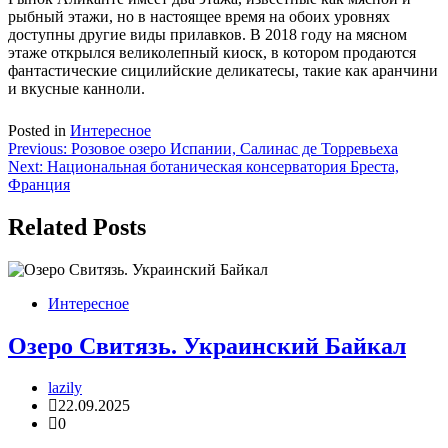
рыбный этажи, но в настоящее время на обоих уровнях
доступны другие виды прилавков. В 2018 году на мясном
этаже открылся великолепный киоск, в котором продаются
фантастические сицилийские деликатесы, такие как аранчини
и вкусные канноли.
Posted in
Интересное
Навигация
Previous:
Розовое озеро Испании, Салинас де Торревьеха
Next:
Национальная ботаническая консерватория Бреста,
по
Франция
записям
Related Posts
Интересное
Озеро Свитязь. Украинский Байкал
lazily
22.09.2025
0