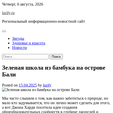
Skip
Четверг, 6 августа, 2026
to
lazily.ru
content
Региональный информационно-новостной сайт
Звезды
Здоровье и красота
Новости
Найти:
Зеленая школа из бамбука на острове
Бали
Posted on
15.04.2025
by
lazily
Мы часто слышим о том, как важно заботиться о природе, но
мало кто задумывается, что он лично может сделать для этого,
а вот Джона Харди посетила идея создания
общеобразовательных сообществ в глубине джунглей и