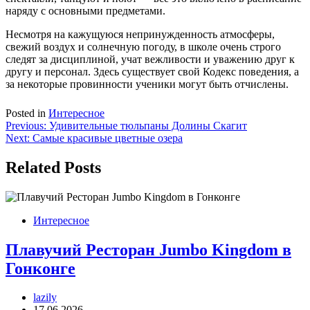
наряду с основными предметами.
Несмотря на кажущуюся непринужденность атмосферы,
свежий воздух и солнечную погоду, в школе очень строго
следят за дисциплиной, учат вежливости и уважению друг к
другу и персонал. Здесь существует свой Кодекс поведения, а
за некоторые провинности ученики могут быть отчислены.
Posted in
Интересное
Навигация
Previous:
Удивительные тюльпаны Долины Скагит
Next:
Самые красивые цветные озера
по
записям
Related Posts
Интересное
Плавучий Ресторан Jumbo Kingdom в
Гонконге
lazily
17.06.2026