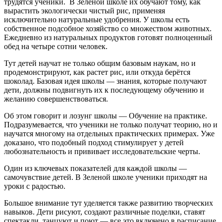
трудятся ученики. В Зеленой школе их обучают тому, как
вырастить экологически чистый рис, применяя
исключительно натуральные удобрения. У школы есть
собственное подсобное хозяйство со множеством животных.
Ежедневно из натуральных продуктов готовят полноценный
обед на четыре сотни человек.
Тут детей научат не только общим базовым наукам, но и
продемонстрируют, как растет рис, или откуда берётся
шоколад. Базовая идея школы — знания, которые получают
дети, должны подвигнуть их к последующему обучению и
желанию совершенствоваться.
Об этом говорит и лозунг школы — Обучение на практике.
Подразумевается, что ученики не только получат теорию, но и
научатся многому на отдельных практических примерах. Уже
доказано, что подобный подход стимулирует у детей
любознательность и прививает исследовательские черты.
Один из ключевых показателей для каждой школы —
самочувствие детей. В Зеленой школе ученики приходят на
уроки с радостью.
Большое внимание тут уделяется также развитию творческих
навыков. Дети рисуют, создают различные поделки, ставят
спектакли, танцуют и поют — все это включено в расписание