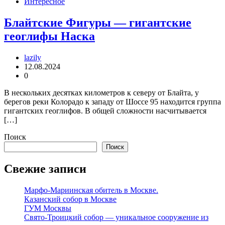
Интересное
Блайтские Фигуры — гигантские
геоглифы Наска
lazily
12.08.2024
0
В нескольких десятках километров к северу от Блайта, у
берегов реки Колорадо к западу от Шоссе 95 находится группа
гигантских геоглифов. В общей сложности насчитывается
[…]
Поиск
Поиск
Свежие записи
Марфо-Мариинская обитель в Москве.
Казанский собор в Москве
ГУМ Москвы
Свято-Троицкий собор — уникальное сооружение из