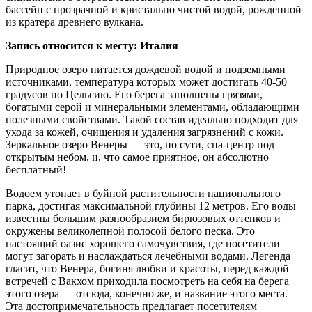
бассейн с прозрачной и кристально чистой водой, рожденной
из кратера древнего вулкана.
Запись относится к месту: Италия
Природное озеро питается дождевой водой и подземными
источниками, температура которых может достигать 40-50
градусов по Цельсию. Его берега заполнены грязями,
богатыми серой и минеральными элементами, обладающими
полезными свойствами. Такой состав идеально подходит для
ухода за кожей, очищения и удаления загрязнений с кожи.
Зеркальное озеро Венеры — это, по сути, спа-центр под
открытым небом, и, что самое приятное, он абсолютно
бесплатный!
Водоем утопает в буйной растительности национального
парка, достигая максимальной глубины 12 метров. Его воды
известны большим разнообразием бирюзовых оттенков и
окружены великолепной полосой белого песка. Это
настоящий оазис хорошего самочувствия, где посетители
могут загорать и наслаждаться лечебными водами. Легенда
гласит, что Венера, богиня любви и красоты, перед каждой
встречей с Вакхом приходила посмотреть на себя на берега
этого озера — отсюда, конечно же, и название этого места.
Эта достопримечательность предлагает посетителям