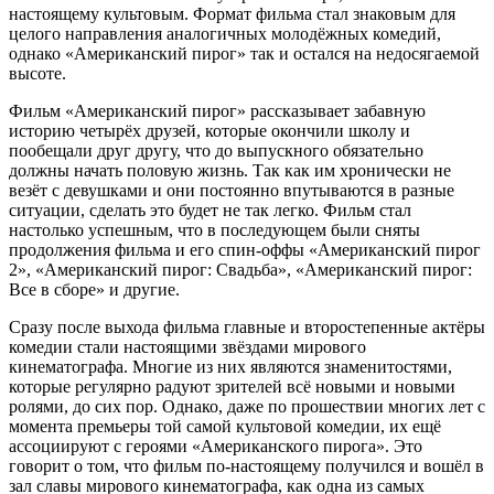
настоящему культовым. Формат фильма стал знаковым для
целого направления аналогичных молодёжных комедий,
однако «Американский пирог» так и остался на недосягаемой
высоте.
Фильм «Американский пирог» рассказывает забавную
историю четырёх друзей, которые окончили школу и
пообещали друг другу, что до выпускного обязательно
должны начать половую жизнь. Так как им хронически не
везёт с девушками и они постоянно впутываются в разные
ситуации, сделать это будет не так легко. Фильм стал
настолько успешным, что в последующем были сняты
продолжения фильма и его спин-оффы «Американский пирог
2», «Американский пирог: Свадьба», «Американский пирог:
Все в сборе» и другие.
Сразу после выхода фильма главные и второстепенные актёры
комедии стали настоящими звёздами мирового
кинематографа. Многие из них являются знаменитостями,
которые регулярно радуют зрителей всё новыми и новыми
ролями, до сих пор. Однако, даже по прошествии многих лет с
момента премьеры той самой культовой комедии, их ещё
ассоциируют с героями «Американского пирога». Это
говорит о том, что фильм по-настоящему получился и вошёл в
зал славы мирового кинематографа, как одна из самых