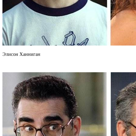
Элисон Ханниган