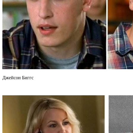
Джейсон Биггс