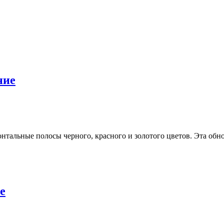
ние
тальные полосы черного, красного и золотого цветов. Эта обно
е