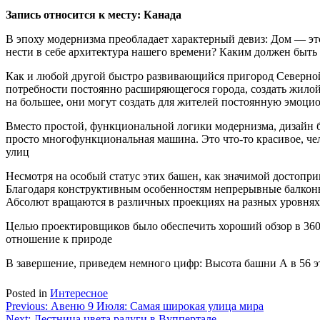
Запись относится к месту: Канада
В эпоху модернизма преобладает характерный девиз: Дом — это
нести в себе архитектура нашего времени? Каким должен быть
Как и любой другой быстро развивающийся пригород Северно
потребности постоянно расширяющегося города, создать жило
на большее, они могут создать для жителей постоянную эмоци
Вместо простой, функциональной логики модернизма, дизайн 
просто многофункциональная машина. Это что-то красивое, чел
улиц
Несмотря на особый статус этих башен, как значимой достопри
Благодаря конструктивным особенностям непрерывные балконы
Абсолют вращаются в различных проекциях на разных уровнях
Целью проектировщиков было обеспечить хороший обзор в 360 г
отношение к природе
В завершение, приведем немного цифр: Высота башни А в 56 эт
Posted in
Интересное
Навигация
Previous:
Авеню 9 Июля: Самая широкая улица мира
Next:
Лестница цвета радуги в Вуппертале