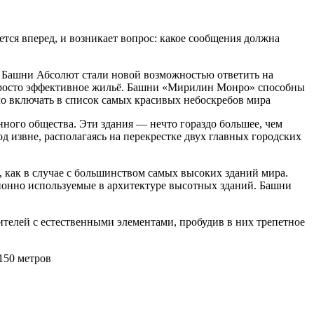
тся вперед, и возникает вопрос: какое сообщения должна
 Башни Абсолют стали новой возможностью ответить на
м просто эффективное жильё. Башни «Мирилин Монро» способны
ло включать в список самых красивых небоскребов мира
ого общества. Эти здания — нечто гораздо большее, чем
 извне, располагаясь на перекрестке двух главных городских
е, как в случае с большинством самых высоких зданий мира.
ионно используемые в архитектуре высотных зданий. Башни
ителей с естественными элементами, пробудив в них трепетное
150 метров