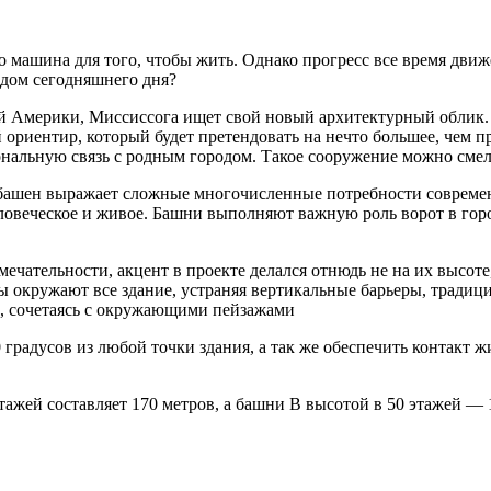
 машина для того, чтобы жить. Однако прогресс все время движе
 дом сегодняшнего дня?
й Америки, Миссиссога ищет свой новый архитектурный облик.
й ориентир, который будет претендовать на нечто большее, че
ональную связь с родным городом. Такое сооружение можно сме
башен выражает сложные многочисленные потребности современн
овеческое и живое. Башни выполняют важную роль ворот в город
мечательности, акцент в проекте делался отнюдь не на их высот
 окружают все здание, устраняя вертикальные барьеры, традиц
, сочетаясь с окружающими пейзажами
радусов из любой точки здания, а так же обеспечить контакт ж
ажей составляет 170 метров, а башни В высотой в 50 этажей — 