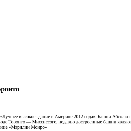
оронто
 «Лучшее высокое здание в Америке 2012 года». Башни Абсолют
ороде Торонто — Миссиссоге, недавно достроенные башни явля
вание «Мэрилин Монро»