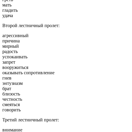
мать
гладить
удача
Второй лестничный пролет:
агрессивный
причина
мирный
радость
успокаивать
запрет
вооружиться
оказывать сопротивление
гнев
энтузиазм
брат
близость
честность
смеяться
говорить
Третий лестничный пролет:
внимание