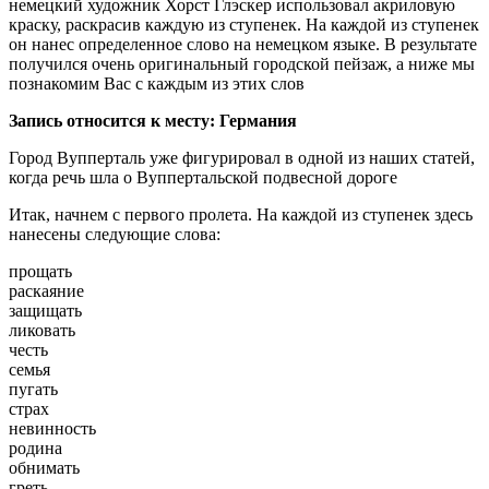
немецкий художник Хорст Глэскер использовал акриловую
краску, раскрасив каждую из ступенек. На каждой из ступенек
он нанес определенное слово на немецком языке. В результате
получился очень оригинальный городской пейзаж, а ниже мы
познакомим Вас с каждым из этих слов
Запись относится к месту: Германия
Город Вупперталь уже фигурировал в одной из наших статей,
когда речь шла о Вуппертальской подвесной дороге
Итак, начнем с первого пролета. На каждой из ступенек здесь
нанесены следующие слова:
прощать
раскаяние
защищать
ликовать
честь
семья
пугать
страх
невинность
родина
обнимать
греть