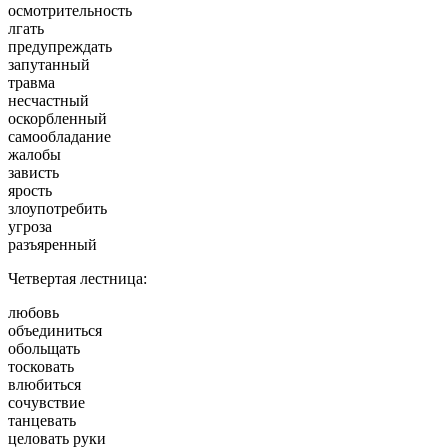
осмотрительность
лгать
предупреждать
запутанный
травма
несчастный
оскорбленный
самообладание
жалобы
зависть
ярость
злоупотребить
угроза
разъяренный
Четвертая лестница:
любовь
объединиться
обольщать
тосковать
влюбиться
сочувствие
танцевать
целовать руки