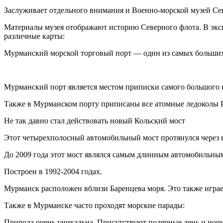
Заслуживает отдельного внимания и Военно-морской музей Севе
Материалы музея отображают историю Северного флота. В эксп
различные карты:
Мурманский морской торговый порт — один из самых больших
Мурманский порт является местом приписки самого большого 
Также в Мурманском порту приписаны все атомные ледоколы 
Не так давно стал действовать новый Кольский мост
Этот четырехполосный автомобильный мост протянулся через в
До 2009 года этот мост являлся самым длинным автомобильны
Построен в 1992-2004 годах.
Мурманск расположен вблизи Баренцева моря. Это также играе
Также в Мурманске часто проходят морские парады:
Природа очень уникальна. Присутствуют полярные день и ночь