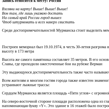
Запись относится к месту: Россия
Взгляни на карту! Выше! Выше! Выше!
Вон там, где лишь указкою достать
На самый край России город вышел
Чтоб штурмовать и всех наверх свистать
Среди достопримечательностей Мурманска стоит выделить ме
Построен мемориал был 19.10.1974, в честь 30-летия разгрома
высоту в 173 метра
Высота же самого памятника составляет 35 метров. В его осно
Славы, где проходили ожесточенные бои на рубеже Верман
Эту выдающуюся достопримечательность также часто называ
Всем жителям и многим гостям города также известен знамени
устраивают лыжные трассы:
Сердцем Мурманска является площадь «Пяти углов» с огромно
На северо-восточной стороне площади расположена одна из г
напоминающая букву «Y». Это здание в 16 этажей было построе