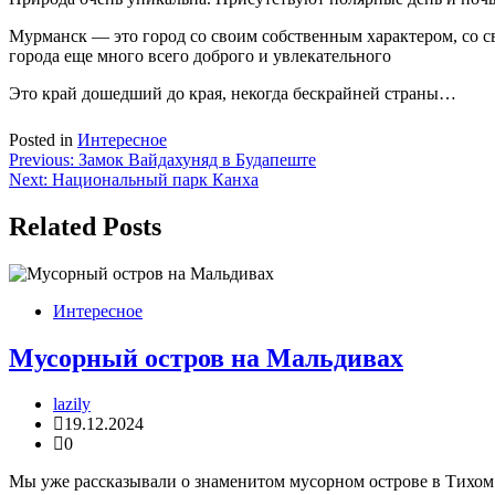
Мурманск — это город со своим собственным характером, со св
города еще много всего доброго и увлекательного
Это край дошедший до края, некогда бескрайней страны…
Posted in
Интересное
Навигация
Previous:
Замок Вайдахуняд в Будапеште
Next:
Национальный парк Канха
по
записям
Related Posts
Интересное
Мусорный остров на Мальдивах
lazily
19.12.2024
0
Мы уже рассказывали о знаменитом мусорном острове в Тихом о