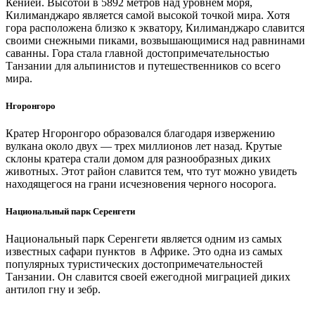
Кенией. Высотой в 5892 метров над уровнем моря,
Килиманджаро является самой высокой точкой мира. Хотя
гора расположена близко к экватору, Килиманджаро славится
своими снежными пиками, возвышающимися над равнинами
саванны. Гора стала главной достопримечательностью
Танзании для альпинистов и путешественников со всего
мира.
Нгоронгоро
Кратер Нгоронгоро образовался благодаря извержению
вулкана около двух — трех миллионов лет назад. Крутые
склоны кратера стали домом для разнообразных диких
животных. Этот район славится тем, что тут можно увидеть
находящегося на грани исчезновения черного носорога.
Национальный парк Серенгети
Национальный парк Серенгети является одним из самых
известных сафари пунктов в Африке. Это одна из самых
популярных туристических достопримечательностей
Танзании. Он славится своей ежегодной миграцией диких
антилоп гну и зебр.