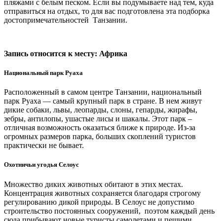
пляжами с белым песком. Если вы подумываете над тем, куда
отправиться на отдых, то для вас подготовлена эта подборка
достопримечательностей Танзании.
Запись относится к месту: Африка
Национальный парк Руаха
Расположенный в самом центре Танзании, национальный
парк Руаха — самый крупный парк в стране. В нем живут
дикие собаки, львы, леопарды, слоны, гепарды, жирафы,
зебры, антилопы, ушастые лисы и шакалы. Этот парк –
отличная возможность оказаться ближе к природе. Из-за
огромных размеров парка, больших скоплений туристов
практически не бывает.
Охотничьи угодья Селоус
Множество диких животных обитают в этих местах.
Концентрация животных сохраняется благодаря строгому
регулированию дикой природы. В Селоус не допустимо
строительство постоянных сооружений, поэтом каждый день
сюда прибывают новые туристы самолетами и пешими