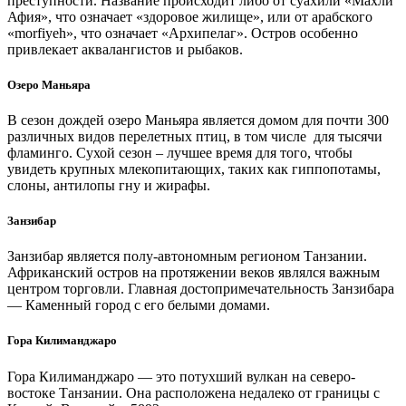
преступности. Название происходит либо от суахили «Махли
Афия», что означает «здоровое жилище», или от арабского
«morfiyeh», что означает «Архипелаг». Остров особенно
привлекает аквалангистов и рыбаков.
Озеро Маньяра
В сезон дождей озеро Маньяра является домом для почти 300
различных видов перелетных птиц, в том числе для тысячи
фламинго. Сухой сезон – лучшее время для того, чтобы
увидеть крупных млекопитающих, таких как гиппопотамы,
слоны, антилопы гну и жирафы.
Занзибар
Занзибар является полу-автономным регионом Танзании.
Африканский остров на протяжении веков являлся важным
центром торговли. Главная достопримечательность Занзибара
— Каменный город с его белыми домами.
Гора Килиманджаро
Гора Килиманджаро — это потухший вулкан на северо-
востоке Танзании. Она расположена недалеко от границы с