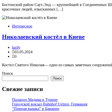
Бостонский район Саут-Энд — крупнейший в Соединенных Штат
красочных людей, изысканных […]
Интересное
Николаевский костёл в Киеве
lazily
03.05.2024
0
Костел Святого Николая— одно из самых заметных сооружений К
Поиск
Поиск
Свежие записи
Палаццо Мадама в Турине
Городской вокзал Bahnhof Uelzen, Германия
“Пивная вышка” в Баварии