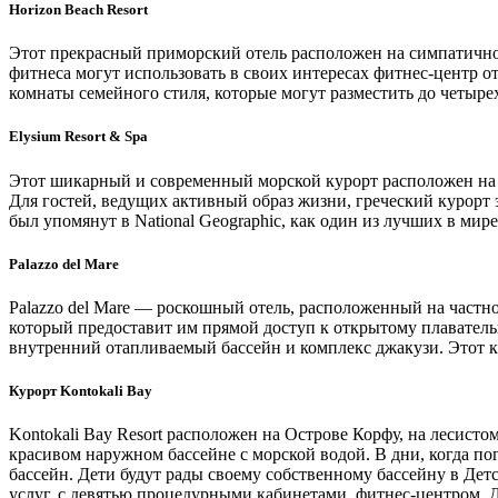
Horizon Beach Resort
Этот прекрасный приморский отель расположен на симпатичном 
фитнеса могут использовать в своих интересах фитнес-центр от
комнаты семейного стиля, которые могут разместить до четыре
Elysium Resort & Spa
Этот шикарный и современный морской курорт расположен на 
Для гостей, ведущих активный образ жизни, греческий курорт 
был упомянут в National Geographic, как один из лучших в мире
Palazzo del Mare
Palazzo del Mare — роскошный отель, расположенный на частно
который предоставит им прямой доступ к открытому плавательн
внутренний отапливаемый бассейн и комплекс джакузи. Этот ку
Курорт Kontokali Bay
Kontokali Bay Resort расположен на Острове Корфу, на лесисто
красивом наружном бассейне с морской водой. В дни, когда по
бассейн. Дети будут рады своему собственному бассейну в Детс
услуг, с девятью процедурными кабинетами, фитнес-центром, 