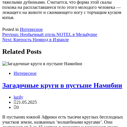
тяжелыми дубинками. Считается, что форма этой скалы
похожа на распластавшееся тело этого молодого человека —
лежащего на животе и сжимающего ногу с торчащим куском
копья.
Posted in
Интересное
Навигация
Previous:
Необычный отель NOTEL в Мельбурне
Next:
Крепость Нимрод в Израиле
по
записям
Related Posts
Интересное
Загадочные круги в пустыне Намибии
lazily
21.05.2025
0
В пустынях южной Африки есть тысячи круглых бесплодных
участков земли, названных ‘волшебными кругами’. Они