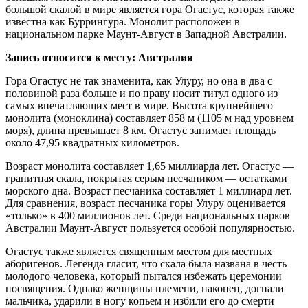
большой скалой в мире является гора Огастус, которая также
известна как Буррингура. Монолит расположен в
национальном парке Маунт-Август в Западной Австралии.
Запись относится к месту: Австралия
Гора Огастус не так знаменита, как Улуру, но она в два с
половиной раза больше и по праву носит титул одного из
самых впечатляющих мест в мире. Высота крупнейшего
монолита (моноклина) составляет 858 м (1105 м над уровнем
моря), длина превышает 8 км. Огастус занимает площадь
около 47,95 квадратных километров.
Возраст монолита составляет 1,65 миллиарда лет. Огастус —
гранитная скала, покрытая серым песчаником — остатками
морского дна. Возраст песчаника составляет 1 миллиард лет.
Для сравнения, возраст песчаника горы Улуру оценивается
«только» в 400 миллионов лет. Среди национальных парков
Австралии Маунт-Август пользуется особой популярностью.
Огастус также является священным местом для местных
аборигенов. Легенда гласит, что скала была названа в честь
молодого человека, который пытался избежать церемонии
посвящения. Однако женщины племени, наконец, догнали
мальчика, ударили в ногу копьем и избили его до смерти