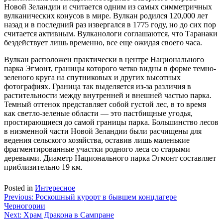
Новой Зеландии и считается одним из самых симметричных
вулканических конусов в мире. Вулкан родился 120,000 лет
назад и в последний раз извергался в 1775 году, но до сих пор
считается активным. Вулканологи соглашаются, что Таранаки
бездействует лишь временно, все еще ожидая своего часа.
Вулкан расположен практически в центре Национального
парка Эгмонт, границы которого четко видны в форме темно-
зеленого круга на спутниковых и других высотных
фотографиях. Граница так выделяется из-за различия в
растительности между внутренней и внешней частью парка.
Темный оттенок представляет собой густой лес, в то время
как светло-зеленые области — это пастбищные угодья,
простирающиеся до самой границы парка. Большинство лесов
в низменной части Новой Зеландии были расчищены для
ведения сельского хозяйства, оставив лишь маленькие
фрагментированные участки родного леса со старыми
деревьями. Диаметр Национального парка Эгмонт составляет
приблизительно 19 км.
Posted in
Интересное
Навигация
Previous:
Роскошный курорт в бывшем концлагере
Черногории
по
Next:
Храм Дракона в Сампране