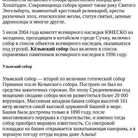
Хохштаден. Сокровищница собора хранит также раку Святого
Энгельберта, знаменитый крестовый реликварий, кресты
различных эпох, епископские жезлы, статуи святых, ценные
дароносицы и многое другое.
5 июля 2004 года комитет всемирного наследия ЮНЕСКО на
заседании, проходящем в китайском городе Сучжу, включил
собор в список объектов всемирного наследия, оказавшихся
под угрозой.
Кёльнский собор
был включен в список
охраняемых памятников всемирного наследия в 1996 году.
Ульмский собор
Ульмский собор — второй по величине готический собор
Германии после Кельнского собора. Построен он был на
средства зажиточных горожан. Во эпоху Средневековья под
мощными сводами собора могли разместиться более 20 000
верующих. Массивная западная башня собора высотой 161
метр является самой высокой церковной башней в мире.
Башня была достроена только в 1890 году, после
многовекового перерыва в строительстве, и именно тогда
собор приобрел мировую известность. Со смотровой
площадки на башне открывается захватывающая панорама, а в
хорошую погоду оттуда видны даже Альпы!