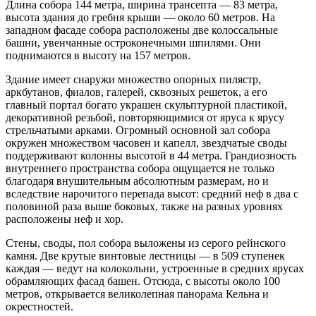
Длина собора 144 метра, ширина трансепта — 83 метра,
высота здания до гребня крыши — около 60 метров. На
западном фасаде собора расположены две колоссальные
башни, увенчанные остроконечными шпилями. Они
поднимаются в высоту на 157 метров.
Здание имеет снаружи множество опорных пилястр,
аркбутанов, фиалов, галерей, сквозных решеток, а его
главный портал богато украшен скульптурной пластикой,
декоративной резьбой, повторяющимися от яруса к ярусу
стрельчатыми арками. Огромный основной зал собора
окружен множеством часовен и капелл, звездчатые своды
поддерживают колонны высотой в 44 метра. Грандиозность
внутреннего пространства собора ощущается не только
благодаря внушительным абсолютным размерам, но и
вследствие нарочитого перепада высот: средний неф в два с
половиной раза выше боковых, также на разных уровнях
расположены неф и хор.
Стены, своды, пол собора выложены из серого рейнского
камня. Две крутые винтовые лестницы — в 509 ступенек
каждая — ведут на колокольни, устроенные в средних ярусах
обрамляющих фасад башен. Отсюда, с высоты около 100
метров, открывается великолепная панорама Кельна и
окрестностей.