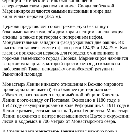
Франции готический стиль был воплощён в
северогерманском красном кирпиче. Своды любекской
Мариенкирхе являются самыми высокими в мире для
кирпичных церквей (38,5 м).
Церковь представляет собой трёхнефную базилику с
боковыми капеллами, обходом хора и венцом капелл вокруг
апсиды, а также притвором с поперечным нефом.
Монументальный западный фасад украшают две башни. Их
высота составляет вместе с флюгерами 124,95 и 124,75 м. Как
главная приходская церковь для городских чиновников и
горожан ганзейского города Любека, Мариенкирхе находится
в торговом квартале, который простирается до складов на
набережной Траве, неподалёку от любекской ратуши и
Рыночной площади.
Монастырь Ленин никакого отношения к Вождю мирового
пролетариата не имеет)) Это бывшее цистерцианское
аббатство, расположено в одноимённой общине Клостер-
Ленин к юго-западу от Потсдама. Основано в 1180 году, в
1542 году секуляризировано в ходе Реформации. С 1911 года в
Ленине размещается монастырь Луизы Генриетты. Монастырь
Ленин находится в центре возвышенности Цаухе в окружении
лесов и водоёмов в 700 метрах от Монастырского озера.
В Средние века
монастырь Ленин
играл важную роль в