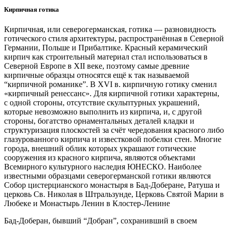
Кирпичная готика
Кирпичная, или северогерманская, готика — разновидность
готического стиля архитектуры, распространённая в Северной
Германии, Польше и Прибалтике. Красный керамический
кирпич как строительный материал стал использоваться в
Северной Европе в XII веке, поэтому самые древние
кирпичные образцы относятся ещё к так называемой
“кирпичной романике”. В XVI в. кирпичную готику сменил
«кирпичный ренессанс». Для кирпичной готики характерны,
с одной стороны, отсутствие скульптурных украшений,
которые невозможно выполнить из кирпича, и, с другой
стороны, богатство орнаментальных деталей кладки и
структуризация плоскостей за счёт чередования красного либо
глазурованного кирпича и известковой побелки стен. Многие
города, внешний облик которых украшают готические
сооружения из красного кирпича, являются объектами
Всемирного культурного наследия ЮНЕСКО. Наиболее
известными образцами северогерманской готики являются
Собор цистерцианского монастыря в Бад-Доберане, Ратуша и
церковь Св. Николая в Штральзунде, Церковь Святой Марии в
Любеке и Монастырь Ленин в Клостер-Ленине
Бад-Доберан, бывший “Добран”, сохранивший в своем