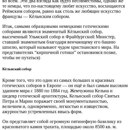
во всем. Эти два взгляда как будто несовместимы, однако же
те немцы, что по-настоящему любят искусство, восхищаются
Реймским собором, равно как столь же любящие искусство
французы — Кёльнским собором.
Итак, самыми образцовыми немецкими готическими
соборами являются знаменитый Кёльнский собор,
высоченный Ульмский собор и Фрайбургский Мюнстер,
ставший знаменитым благодаря венчающему его башню
шпилю, который называют чудом христианского мира. На
представителях “кирпичной готики” остановимся позже,
чтобы не путаться)
Кёльнский собор
Кроме того, что это один из самых больших и красивых
готических соборов в Европе — он ещё и был самым высоким
зданием мира с 1880 по 1884 год. Жемчужина Кельна и
шедевр готической архитектуры, Кельнский собор Святых
Петра и Марии поражает своей монументальностью,
величием и, одновременно, легкостью и изяществом,
ажурностью устремленных ввысь форм.
Он представляет собой огромную пятинефную базилику из
красноватого камня трахита, площадью около 8500 кв. м.