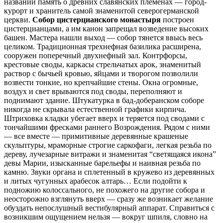
названии память о древних славянских племенах — город-
курорт и хранитель самой знаменитой северогерманской
церкви.
Собор цистерцианского монастыря
построен
цистерцианцами, а им канон запрещал возведение высоких
башен. Мастера нашли выход — собор тянется ввысь весь
целиком. Традиционная трехнефная базилика расширена,
сооружен поперечный двухнефный зал. Контрфорсы,
крестовые своды, каркасы стрельчатых арок, знаменитый
раствор с бычьей кровью, яйцами и творогом позволили
возвести тонкие, но крепчайшие стены. Окна огромные,
воздух и свет врываются под своды, переполняют и
поднимают здание. Штукатурка в бад-доберанском соборе
никогда не скрывала естественной графики кирпича.
Штриховка кладки убегает вверх и теряется под сводами с
тончайшими фресками раннего Возрождения. Рядом с ними
— все вместе — примитивные деревянные крашеные
скульптуры, мраморные строгие саркофаги, легкая резьба по
дереву, лучезарные витражи и знаменитая “светящаяся икона”
девы Марии, изысканные барельефы и наивная резьба по
камню. Звуки органа и сплетенный в кружево из деревянных
и литых чугунных арабесок алтарь… Если подойти к
подножию колоссального, не похожего на другие собора и
неосторожно взглянуть вверх — сразу же возникает желание
обуздать непослушный вестибулярный аппарат. Справиться с
возникшим ощущением нельзя — вокруг шпиля, словно на