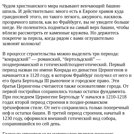
Чудом христианского мира называют венчающий башню
шпиль. И действительно: много есть в Европе храмов куда
грандиозней этого, но такого легкого, ажурного, насквозь
прозрачного шпиля, как во Фрайбурге, вы не увидите больше
нигде. Не поленитесь подняться на самый верх башни, чтобы
вблизи рассмотреть ее каменные кружева. Но держитесь
покрепче за перила, когда рядом с вами оглушительно
зазвонят колокола!
В процессе строительства можно выделить три периода:
“конрадский” — романский, “бертольдский” —
позднероманский и готический/позднеготический. Первый
период назван по имени Конрада из династии Церингенов и
начинается в 1120 году, в котором Фрайбург получил от него и
его брата Бертольда III рыночное и городское право. Эти
братья Церингены считаются также основателями города. От
первой постройки сохранились только остатки фундамента.
При последнем Церингене Бертольде V начался в 1210-1218
годах второй период строения в поздне-романском
трёхнефовом стиле. От него сохранились только поперечный
неф и остатки башен. В третий период строения, начатый в
1230 году, оформился внешний готический вид собора,
сохранившийся по сей день.
Главным строительным материалом являлся песчаник.