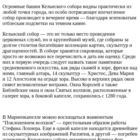
Огромные башни Кельнского собора видны практически из
любой точки города, но особо потрясающее впечатление
собор производит в вечернее время — благодаря зеленоватым
отблескам подсветки на темном камне.
Кельнский собор — это не только место проведения
церковных служб, но и крупнейший музей, где собраны за
долгие столетия богатейшие коллекции картин, скульптур и
драгоценностей. В соборе хранятся сокровища, которые
просто не возможно все перечислить и дать им оценку. Среди
них в первую очередь следует назвать такие памятники
средневекового искусства, как ряды скамей в хоре, фрески над
ними, главный алтарь, 14 скульптур — Христос, Дева Мария
и 12 Апостолов на ограде хора. Высоко в верхних рядах окон
сияют великолепные витражи. Окна Королей а также
Библейские окна и окна Святых волхвов, расположенные в
галерее хора, в боковой капелле, сохранились с 1280 года.
В Мариенкапелле можно восхищаться знаменитым
“Поклонением волхвов” — престольным образом работы
Стефана Лохнера. Еще в одной капелле находится древнейшее
из скульптурных изображений Распятия, в другой — погребен
основатель Кельнского собора архиепископ Конрад фон