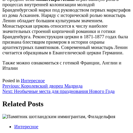
процессах внутренней колонизации молодой
Бранденбургской марки под руководством первых маркграфов
из дома Асканиев. Наряду с исторической ролью монастырь
Ленин обладает большим культурным значением.
Монастырская церковь относится к числу наиболее
значительных строений кирпичной романики и готики
Бранденбурга. Реконструкция церкви в 1871-1877 годах была
признана блестящим примером в истории охраны
архитектурных памятников. Современный монастырь Ленин
считается образцовым в Евангелической церкви Германии.
Также можно ознакомиться с готикой Франции, Англии и
Италии
Posted in
Интересное
Навигация
Previous:
Королевский дворец Мадрида
Next:
Необычные места для празднования Нового Года
по
записям
Related Posts
Интересное