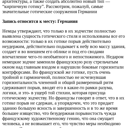
архитектуры, а также создать абсолютно новый тип —
“кирпичную готику”. Рассмотрим, пожалуй, самые
значительные готические сооружения Германии
Запись относится к месту: Германия
Немцы утверждают, что только в их зодчестве полностью
выявлена сущность готического стиля и использованы все его
возможности: только в их готике порыв действительно
неудержим, действительно подымает к небу всю массу здания,
создает и во внешнем его облике и под его сводами
впечатление чего-то необъятного и непостижимого. Недаром
немецкие зодчие заменили французскую розу стрельчатым
окном над главным входом и нарушили боковые горизонтали
контрфорсами. Во французской же готике, пусть очень
тройной и гармоничной, полностью не исчезнувшая
горизонтальность членений и общий размеренный ритм
сдерживают порыв, вводят его в какие-то рамки разума,
логики, и это- в ущерб той стихии, которая присуща
готическому зодчеству. Но французы говорят в ответ, что в их
готике порыв не сдержан, а упорядочен, что это придает
зданию большую ясность и завершенность и в то же время
большее изящество, что безудержная порывистость чужда
французскому художественному гению, что она смущает
человека, а не возвышает его, что чувство меры необходимо