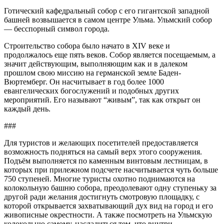
Готический кафедральный собор с его гигантской западной
башней возвышается в самом центре Ульма. Ульмский собор
— бесспорный символ города.
Строительство собора было начато в XIV веке и
продолжалось еще пять веков. Собор является посещаемым, а
значит действующим, выполняющим как и в далеком
прошлом свою миссию на германской земле Баден-
Вюртемберг. Он насчитывает в год более 1000
евангелических богослужений и подобных других
мероприятий. Его называют “живым”, так как открыт он
каждый день.
###
Для туристов и желающих посетителей предоставляется
возможность подняться на самый верх этого сооружения.
Подъём выполняется по каменным винтовым лестницам, в
которых при прилежном подсчете насчитывается чуть больше
750 ступеней. Многие туристы охотно поднимаются на
колокольную башню собора, преодолевают одну ступеньку за
другой ради желания достигнуть смотровую площадку, с
которой открывается захватывающий дух вид на город и его
живописные окрестности. А также посмотреть на Ульмскую
колокольню самому, насладиться тем, что внутри.