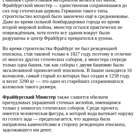
Фрайбургский мюнстер — единственная сохранившаяся до
сих пор готическая церковь Германии такого типа,
строительство которой было закончено ещё в средневековье.
Даже во время сильной бомбардировки города во время
второй мировой войны, мюнстер остался практически не
повреждённым, хотя почти все здания вокруг были
разрушены и центр Фрайбурга превратился в руины.
Во время строительства Фрайбург не был резиденцией
епископа, став таковой только в 1827 году, поэтому в отличие
от многих других готических соборов, у мюнстера спереди
только одна башня, так как соборы с двумя башнями были
эксклюзивной привилегией эпископов. В башне находятся 16
колоколов, самый старый из которых был создан в 1258 году,
и весит 3290 кг — это один из старейших сохранившихся
колоколов такого размера.
Фрайбургский Мюнстер
также славится обилием
причудливых украшений сточных желобов, имеющимся
только у немногих готических соборов. Среди прочего,
имеется человеческая фигура, в которой вода вытекает наружу
из голого зада — предполагается, что задница была
направлена каменотёсами в сторону резиденции епископа,
задолжавшего им денег.