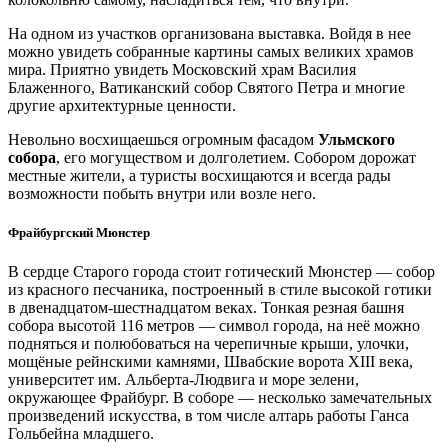
На одном из участков организована выставка. Войдя в нее
можно увидеть собранные картины самых великих храмов
мира. Приятно увидеть Московский храм Василия
Блаженного, Ватиканский собор Святого Петра и многие
другие архитектурные ценности.
Невольно восхищаешься огромным фасадом
Ульмского
собора
, его могуществом и долголетием. Собором дорожат
местные жители, а туристы восхищаются и всегда рады
возможности побыть внутри или возле него.
Фрайбургский Мюнстер
В сердце Старого города стоит готический Мюнстер — собор
из красного песчаника, построенный в стиле высокой готики
в двенадцатом-шестнадцатом веках. Тонкая резная башня
собора высотой 116 метров — символ города, на неё можно
подняться и полюбоваться на черепичные крыши, улочки,
мощёные рейнскими камнями, Швабские ворота XIII века,
университет им. Альберта-Людвига и море зелени,
окружающее Фрайбург. В соборе — несколько замечательных
произведений искусства, в том числе алтарь работы Ганса
Гольбейна младшего.