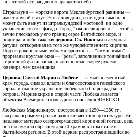
гигантской оси, медленно вращается небо…
Штральзунд — морские ворота Мекленбургской равнины —
имеет другой статус. Это заповедник, и ни один камень не
может быть вынут из штральзундской мостовой, ни одно
украшение снято с фасада. Город “законсервирован” — чтобы
вечно плескалось у его границ серое Балтийское море, и
подпирали небо тяжелая
церковь Св. Николая
и ажурная
ратуша, сотворенная из того же чудодейственного кирпича.
Под остроконечными зубцами фронтона — “вимпергами” —
прорезаны круглые окна — “розы”, заполненные тончайшей
кирпичной филигранью, выполненные скорее руками
ювелира, чем каменщика.
Церковь Святой Марии в Любеке
— самый знаменитый
храм города, символ власти и благосостояния ганзейского
города и главное украшение любекского Староградского
острова. Мариенкирхе в старой части Любека является
объектом Всемирного культурного наследия ЮНЕСКО.
Любекская Мариенкирхе, построенная в 1250—1350 гг.,
сыграла огромную роль в развитии местной архитектуры. Её
называют матерью северогерманской кирпичной готики, ведь
она послужила образцом для 70 храмов в этом стиле в
балтийском регионе. В этой церкви распространившийся во