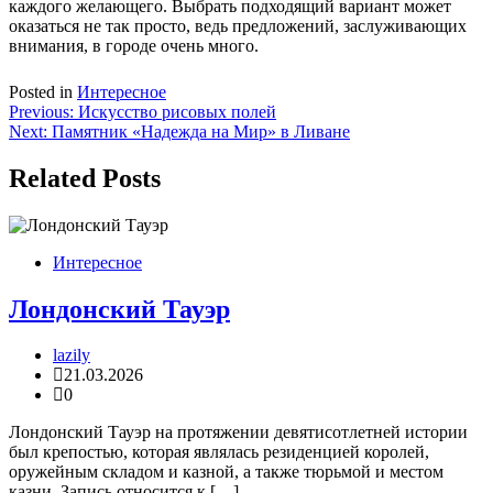
каждого желающего. Выбрать подходящий вариант может
оказаться не так просто, ведь предложений, заслуживающих
внимания, в городе очень много.
Posted in
Интересное
Навигация
Previous:
Искусство рисовых полей
Next:
Памятник «Надежда на Мир» в Ливане
по
записям
Related Posts
Интересное
Лондонский Тауэр
lazily
21.03.2026
0
Лондонский Тауэр на протяжении девятисотлетней истории
был крепостью, которая являлась резиденцией королей,
оружейным складом и казной, а также тюрьмой и местом
казни. Запись относится к […]