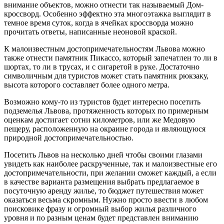
внимание объектов, можно отнести так называемый Дом-
кроссворд. Особенно эффектно эта многоэтажка выглядит в
темное время суток, когда в ячейках кроссворда можно
прочитать ответы, написанные неоновой краской.
К малоизвестным достопримечательностям Львова можно
также отнести памятник Пикассо, который запечатлен то ли в
шортах, то ли в трусах, и с сигаретой в руке. Достаточно
символичным для туристов может стать памятник рюкзаку,
высота которого составляет более одного метра.
Возможно кому-то из туристов будет интересно посетить
подземелья Львова, протяженность которых по примерным
оценкам достигает сотни километров, или же Медовую
пещеру, расположенную на окраине города и являющуюся
природной достопримечательностью.
Посетить Львов на несколько дней чтобы своими глазами
увидеть как наиболее раскрученные, так и малоизвестные его
достопримечательности, при желании сможет каждый, а если
в качестве варианта размещения выбрать предлагаемое в
посуточную аренду жилье, то бюджет путешествия может
оказаться весьма скромным. Нужно просто ввести в любом
поисковике фразу и огромный выбор жилья различного
уровня и по разным ценам будет представлен вниманию