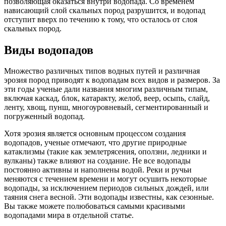
позволяющая оказаться внутри водопада. Со временем
нависающий слой скальных пород разрушится, и водопад
отступит вверх по течению к тому, что осталось от слоя
скальных пород.
Виды водопадов
Множество различных типов водных путей и различная
эрозия пород приводят к водопадам всех видов и размеров. За
эти годы ученые дали названия многим различным типам,
включая каскад, блок, катаракту, желоб, веер, осыпь, слайд,
ленту, хвощ, пунш, многоуровневый, сегментированный и
погруженный водопад.
Хотя эрозия является основным процессом создания
водопадов, ученые отмечают, что другие природные
катаклизмы (такие как землетрясения, оползни, ледники и
вулканы) также влияют на создание. Не все водопады
постоянно активны и наполнены водой. Реки и ручьи
меняются с течением времени и могут осушить некоторые
водопады, за исключением периодов сильных дождей, или
таяния снега весной. Эти водопады известны, как сезонные.
Вы также можете полюбоваться самыми красивыми
водопадами мира в отдельной статье.