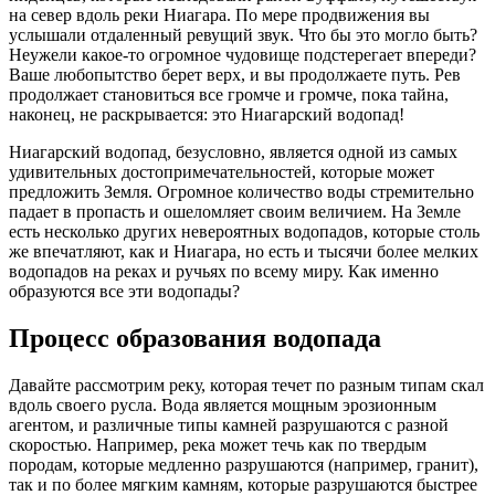
на север вдоль реки Ниагара. По мере продвижения вы
услышали отдаленный ревущий звук. Что бы это могло быть?
Неужели какое-то огромное чудовище подстерегает впереди?
Ваше любопытство берет верх, и вы продолжаете путь. Рев
продолжает становиться все громче и громче, пока тайна,
наконец, не раскрывается: это Ниагарский водопад!
Ниагарский водопад, безусловно, является одной из самых
удивительных достопримечательностей, которые может
предложить Земля. Огромное количество воды стремительно
падает в пропасть и ошеломляет своим величием. На Земле
есть несколько других невероятных водопадов, которые столь
же впечатляют, как и Ниагара, но есть и тысячи более мелких
водопадов на реках и ручьях по всему миру. Как именно
образуются все эти водопады?
Процесс образования водопада
Давайте рассмотрим реку, которая течет по разным типам скал
вдоль своего русла. Вода является мощным эрозионным
агентом, и различные типы камней разрушаются с разной
скоростью. Например, река может течь как по твердым
породам, которые медленно разрушаются (например, гранит),
так и по более мягким камням, которые разрушаются быстрее