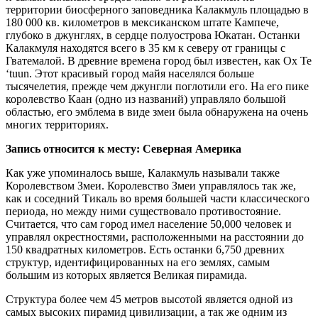
территории биосферного заповедника Калакмуль площадью в
180 000 кв. километров в мексиканском штате Кампече,
глубоко в джунглях, в сердце полуострова Юкатан. Останки
Калакмуля находятся всего в 35 км к северу от границы с
Гватемалой. В древние времена город был известен, как Ox Te
‘tuun. Этот красивый город майя населялся больше
тысячелетия, прежде чем джунгли поглотили его. На его пике
королевство Каан (одно из названий) управляло большой
областью, его эмблема в виде змеи была обнаружена на очень
многих территориях.
Запись относится к месту: Северная Америка
Как уже упоминалось выше, Калакмуль называли также
Королевством Змеи. Королевство Змеи управлялось так же,
как и соседний Тикаль во время большей части классического
периода, но между ними существовало противостояние.
Считается, что сам город имел население 50,000 человек и
управлял окрестностями, расположенными на расстоянии до
150 квадратных километров. Есть останки 6,750 древних
структур, идентифицированных на его землях, самым
большим из которых является Великая пирамида.
Структура более чем 45 метров высотой является одной из
самых высоких пирамид цивилизации, а так же одним из