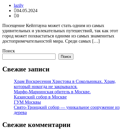
lazily
04.05.2024
0
Посещение Кейптауна может стать одним из самых
удивительных и увлекательных путешествий, так как этот
город может похвастаться одними из самых знаменитых
достопримечательностей мира. Среди самых […]
Поиск
Поиск
Свежие записи
Храм Воскресения Христова в Сокольниках. Храм,
который никогда не закрывался.
Марфо-Мариинская обитель в Москве.
Казанский собор в Москве
ГУМ Москвы
Свято-Троицкий собор — уникальное сооружение из
дерева
Свежие комментарии