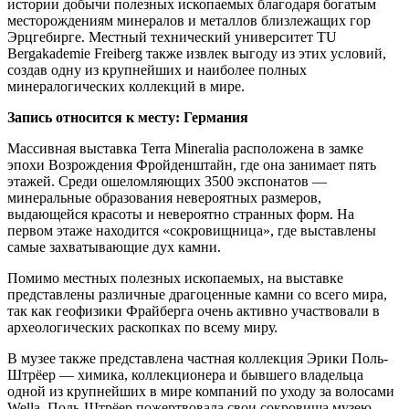
истории добычи полезных ископаемых благодаря богатым
месторождениям минералов и металлов близлежащих гор
Эрцгебирге. Местный технический университет TU
Bergakademie Freiberg также извлек выгоду из этих условий,
создав одну из крупнейших и наиболее полных
минералогических коллекций в мире.
Запись относится к месту: Германия
Массивная выставка Terra Mineralia расположена в замке
эпохи Возрождения Фройденштайн, где она занимает пять
этажей. Среди ошеломляющих 3500 экспонатов —
минеральные образования невероятных размеров,
выдающейся красоты и невероятно странных форм. На
первом этаже находится «сокровищница», где выставлены
самые захватывающие дух камни.
Помимо местных полезных ископаемых, на выставке
представлены различные драгоценные камни со всего мира,
так как геофизики Фрайберга очень активно участвовали в
археологических раскопках по всему миру.
В музее также представлена ​​частная коллекция Эрики Поль-
Штрёер — химика, коллекционера и бывшего владельца
одной из крупнейших в мире компаний по уходу за волосами
Wella. Поль-Штрёер пожертвовала свои сокровища музею