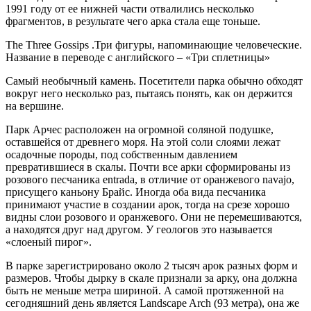
1991 году от ее нижней части отвалились несколько
фрагментов, в результате чего арка стала еще тоньше.
The Three Gossips .Три фигуры, напоминающие человеческие.
Название в переводе с английского – «Три сплетницы»
Самый необычный камень. Посетители парка обычно обходят
вокруг него несколько раз, пытаясь понять, как он держится
на вершине.
Парк Арчес расположен на огромной соляной подушке,
оставшейся от древнего моря. На этой соли слоями лежат
осадочные породы, под собственным давлением
превратившиеся в скалы. Почти все арки сформированы из
розового песчаника entrada, в отличие от оранжевого navajo,
присущего каньону Брайс. Иногда оба вида песчаника
принимают участие в создании арок, тогда на срезе хорошо
видны слои розового и оранжевого. Они не перемешиваются,
а находятся друг над другом. У геологов это называется
«слоеный пирог».
В парке зарегистрировано около 2 тысяч арок разных форм и
размеров. Чтобы дырку в скале признали за арку, она должна
быть не меньше метра шириной. А самой протяженной на
сегодняшний день является Landscape Arch (93 метра), она же