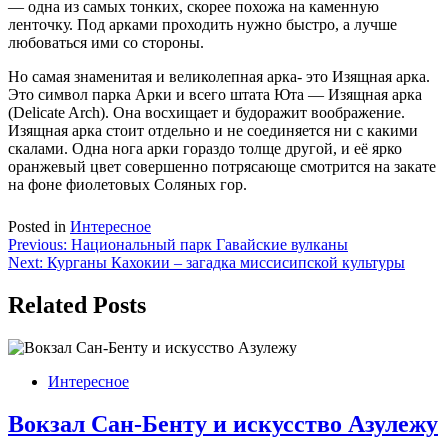
— одна из самых тонких, скорее похожа на каменную
ленточку. Под арками проходить нужно быстро, а лучше
любоваться ими со стороны.
Но самая знаменитая и великолепная арка- это Изящная арка.
Это символ парка Арки и всего штата Юта — Изящная арка
(Delicate Arch). Она восхищает и будоражит воображение.
Изящная арка стоит отдельно и не соединяется ни с какими
скалами. Одна нога арки гораздо толще другой, и её ярко
оранжевый цвет совершенно потрясающе смотрится на закате
на фоне фиолетовых Соляных гор.
Posted in
Интересное
Навигация
Previous:
Национальный парк Гавайские вулканы
Next:
Курганы Кахокии – загадка миссисипской культуры
по
записям
Related Posts
Интересное
Вокзал Сан-Бенту и искусство Азулежу