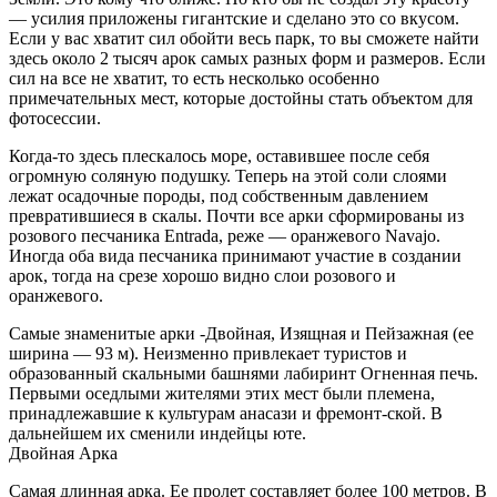
— усилия приложены гигантские и сделано это со вкусом.
Если у вас хватит сил обойти весь парк, то вы сможете найти
здесь около 2 тысяч арок самых разных форм и размеров. Если
сил на все не хватит, то есть несколько особенно
примечательных мест, которые достойны стать объектом для
фотосессии.
Когда-то здесь плескалось море, оставившее после себя
огромную соляную подушку. Теперь на этой соли слоями
лежат осадочные породы, под собственным давлением
превратившиеся в скалы. Почти все арки сформированы из
розового песчаника Entrada, реже — оранжевого Navajo.
Иногда оба вида песчаника принимают участие в создании
арок, тогда на срезе хорошо видно слои розового и
оранжевого.
Самые знаменитые арки -Двойная, Изящная и Пейзажная (ее
ширина — 93 м). Неизменно привлекает туристов и
образованный скальными башнями лабиринт Огненная печь.
Первыми оседлыми жителями этих мест были племена,
принадлежавшие к культурам анасази и фремонт-ской. В
дальнейшем их сменили индейцы юте.
Двойная Арка
Самая длинная арка. Ее пролет составляет более 100 метров. В