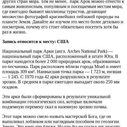
других стран мира. Тем не менее, парк Арок можно отнести к
самым живописным, популяным и посещаемым местам мира,
где ежегодно бывают миллионы туристов, делающие
множество фотографий красивейших пейзажей природы на
планете Земля. Давайте же изучим это место более детально и
посмотрим, почему его стоит обязательно посетить хотя бы
раз в жизни.
Запись относится к месту: США
Национальный парк Арки (англ. Arches National Park) —
национальный парк США, расположенный в штате Юта. В
парке находится более 2 000 природных арок, образованных
из песчаника. Парк расположен вблизи города Моаб и имеет
площадь 309 км². Наивысшая точка парка — 1 723 м, низшая
— 1 245. С 1970 года 42 арки разрушились в результате
эрозии. В среднем в парке ежегодно выпадает около 250 мм
осадков.
Эти арки были сформированы в результате уникальной
комбинации геологических сил, которые включали
подземную перемену скал и наземную эрозию почвы.
Этот парк можно смело назвать мастерской Бога, где он
выпиливал лобзиком или наглядным пособием по геологии
Земли. Это кому что ближе. Но кто бы не создал эту красоту