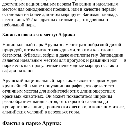
доступным национальным парком Танзании и идеальным
местом для однодневной поездки, или в качестве первой
остановки на более длинном маршруте. Занимая площадь
всего лишь 552 квадратных километра, это довольно
небольшой парк.
Запись относится к месту: Африка
Национальный парк Аруша знаменит разнообразной дикой
природой, в том числе травоядными, такими как слоны,
бегемоты, буйволы, зебры и даже антилопы гну. Заповедник
является идеальным местом для прогулок и разминки ног — в
парке есть как прогулочные пешеходные маршруты, так и
сафари на каноэ.
Арушский национальный парк также является домом для
крупнейшей в мире популяции жирафов, что делает его
отличным местом для любителей этих длинношерстных
красивых животных. Он может похвастаться широким
разнообразием ландшафтов, от открытой саванны до
кустарников акации, тропических лесов и, в конечном итоге,
альпийских условий в верховьях горы.
Факты о парке Аруша: