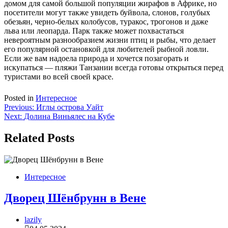
домом для самой большой популяции жирафов в Африке, но
посетители могут также увидеть буйвола, слонов, голубых
обезьян, черно-белых колобусов, туракос, трогонов и даже
льва или леопарда. Парк также может похвастаться
невероятным разнообразием жизни птиц и рыбы, что делает
его популярной остановкой для любителей рыбной ловли.
Если же вам надоела природа и хочется позагорать и
искупаться — пляжи Танзании всегда готовы открыться перед
туристами во всей своей красе.
Posted in
Интересное
Навигация
Previous:
Иглы острова Уайт
Next:
Долина Виньялес на Кубе
по
записям
Related Posts
Интересное
Дворец Шёнбрунн в Вене
lazily