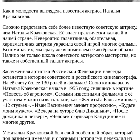
Как в молодости выглядела известная актриса Наталья
Крачковская.
Сложно представить себе более известную советскую актрису,
чем Наталья Крачковская. Её знает практически каждый в
нашей стране. Невероятно талантливая, обаятельная,
харизматичная актриса украсила своей игрой многие фильмы.
Вспоминая их, мы сразу же вспоминаем её актёрские образы.
Налицо не только школа советского актёрского мастерства, но
также и собственный талант актрисы.
Заслуженная артистка Российской Федерации навсегда
останется в истории советского и российского кинематографа.
На её счету более 130 ролей в фильмах! Свою кинокарьеру
Наталья Крачковская начала в 1955 году, снявшись в картине
«Повесть об агрономе». Самыми известными фильмами с её
участием можно назвать такие, как «Женитьба Бальзаминова»,
«12 стульев», «Иван Васильевич меняет профессию», «Будьте
моим мужем», «Вечера на хуторе близ Диканьки», «После
дождичка в четверг», «Человек с бульвара Капуцинов» и
многие другие.
У Натальи Крачковской был свой особенный образ, который
под разными именами и с разными историями переходил из