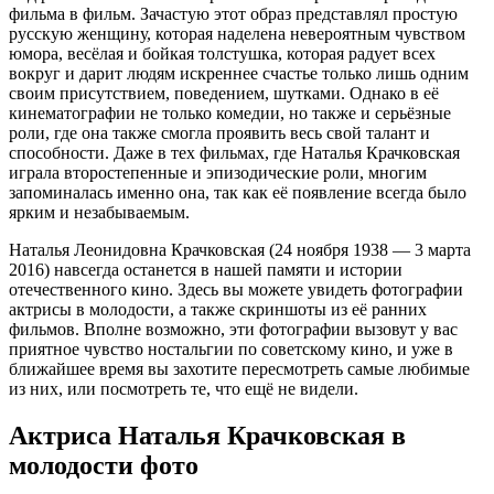
фильма в фильм. Зачастую этот образ представлял простую
русскую женщину, которая наделена невероятным чувством
юмора, весёлая и бойкая толстушка, которая радует всех
вокруг и дарит людям искреннее счастье только лишь одним
своим присутствием, поведением, шутками. Однако в её
кинематографии не только комедии, но также и серьёзные
роли, где она также смогла проявить весь свой талант и
способности. Даже в тех фильмах, где Наталья Крачковская
играла второстепенные и эпизодические роли, многим
запоминалась именно она, так как её появление всегда было
ярким и незабываемым.
Наталья Леонидовна Крачковская (24 ноября 1938 — 3 марта
2016) навсегда останется в нашей памяти и истории
отечественного кино. Здесь вы можете увидеть фотографии
актрисы в молодости, а также скриншоты из её ранних
фильмов. Вполне возможно, эти фотографии вызовут у вас
приятное чувство ностальгии по советскому кино, и уже в
ближайшее время вы захотите пересмотреть самые любимые
из них, или посмотреть те, что ещё не видели.
Актриса Наталья Крачковская в
молодости фото