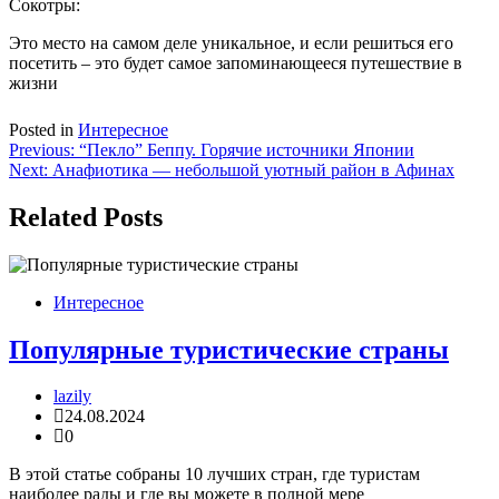
Сокотры:
Это место на самом деле уникальное, и если решиться его
посетить – это будет самое запоминающееся путешествие в
жизни
Posted in
Интересное
Навигация
Previous:
“Пекло” Беппу. Горячие источники Японии
Next:
Анафиотика — небольшой уютный район в Афинах
по
записям
Related Posts
Интересное
Популярные туристические страны
lazily
24.08.2024
0
В этой статье собраны 10 лучших стран, где туристам
наиболее рады и где вы можете в полной мере