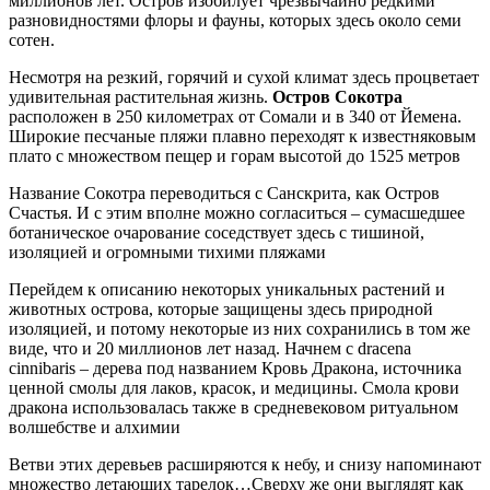
миллионов лет. Остров изобилует чрезвычайно редкими
разновидностями флоры и фауны, которых здесь около семи
сотен.
Несмотря на резкий, горячий и сухой климат здесь процветает
удивительная растительная жизнь.
Остров Сокотра
расположен в 250 километрах от Сомали и в 340 от Йемена.
Широкие песчаные пляжи плавно переходят к известняковым
плато с множеством пещер и горам высотой до 1525 метров
Название Сокотра переводиться с Санскрита, как Остров
Счастья. И с этим вполне можно согласиться – сумасшедшее
ботаническое очарование соседствует здесь с тишиной,
изоляцией и огромными тихими пляжами
Перейдем к описанию некоторых уникальных растений и
животных острова, которые защищены здесь природной
изоляцией, и потому некоторые из них сохранились в том же
виде, что и 20 миллионов лет назад. Начнем с dracena
cinnibaris – дерева под названием Кровь Дракона, источника
ценной смолы для лаков, красок, и медицины. Смола крови
дракона использовалась также в средневековом ритуальном
волшебстве и алхимии
Ветви этих деревьев расширяются к небу, и снизу напоминают
множество летающих тарелок…Сверху же они выглядят как