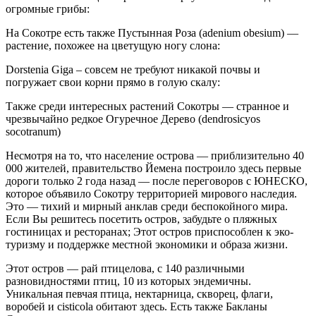
огромные грибы:
На Сокотре есть также Пустынная Роза (adenium obesium) —
растение, похожее на цветущую ногу слона:
Dorstenia Giga – совсем не требуют никакой почвы и
погружает свои корни прямо в голую скалу:
Также среди интересных растений Сокотры — странное и
чрезвычайно редкое Огуречное Дерево (dendrosicyos
socotranum)
Несмотря на то, что население острова — приблизительно 40
000 жителей, правительство Йемена построило здесь первые
дороги только 2 года назад — после переговоров с ЮНЕСКО,
которое объявило Сокотру территорией мирового наследия.
Это — тихий и мирный анклав среди беспокойного мира.
Если Вы решитесь посетить остров, забудьте о пляжных
гостиницах и ресторанах; Этот остров приспособлен к эко-
туризму и поддержке местной экономики и образа жизни.
Этот остров — рай птицелова, с 140 различными
разновидностями птиц, 10 из которых эндемичны.
Уникальная певчая птица, нектарница, скворец, флаги,
воробей и cisticola обитают здесь. Есть также Бакланы