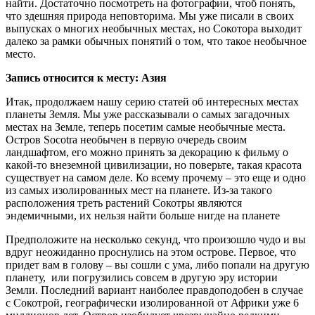
найти. Достаточно посмотреть на фотографии, чтоб понять,
что здешняя природа неповторима. Мы уже писали в своих
выпусках о многих необычных местах, но Сокотора выходит
далеко за рамки обычных понятий о том, что такое необычное
место.
Запись относится к месту: Азия
Итак, продолжаем нашу серию статей об интересных местах
планеты Земля. Мы уже рассказывали о самых загадочных
местах на Земле, теперь посетим самые необычные места.
Остров Socotra необычен в первую очередь своим
ландшафтом, его можно принять за декорацию к фильму о
какой-то внеземной цивилизации, но поверьте, такая красота
существует на самом деле. Ко всему прочему – это еще и одно
из самых изолированных мест на планете. Из-за такого
расположения треть растений Сокотры являются
эндемичными, их нельзя найти больше нигде на планете
Предположите на несколько секунд, что произошло чудо и вы
вдруг неожиданно проснулись на этом острове. Первое, что
придет вам в голову – вы сошли с ума, либо попали на другую
планету, или погрузились совсем в другую эру истории
Земли. Последний вариант наиболее правдоподобен в случае
с Сокотрой, географически изолированной от Африки уже 6