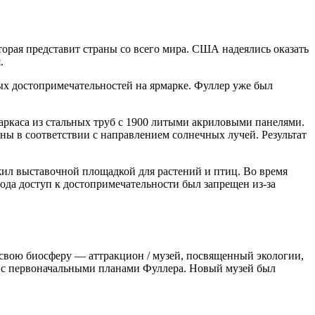
орая представит страны со всего мира. США надеялись оказать
.
ых достопримечательностей на ярмарке. Фуллер уже был
аркаса из стальных труб с 1900 литыми акриловыми панелями.
ы в соответствии с направлением солнечных лучей. Результат
жил выставочной площадкой для растений и птиц. Во время
ода доступ к достопримечательности был запрещен из-за
ь свою биосферу — аттракцион / музей, посвященный экологии,
и с первоначальными планами Фуллера. Новый музей был
.