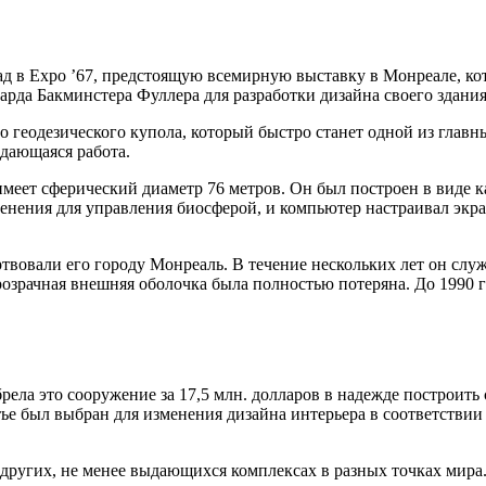
д в Expo ’67, предстоящую всемирную выставку в Монреале, кот
рда Бакминстера Фуллера для разработки дизайна своего здания
геодезического купола, который быстро станет одной из главн
ыдающаяся работа.
меет сферический диаметр 76 метров. Он был построен в виде к
нения для управления биосферой, и компьютер настраивал экран
вовали его городу Монреаль. В течение нескольких лет он слу
озрачная внешняя оболочка была полностью потеряна. До 1990 г
брела это сооружение за 17,5 млн. долларов в надежде построит
ье был выбран для изменения дизайна интерьера в соответстви
о других, не менее выдающихся комплексах в разных точках мира