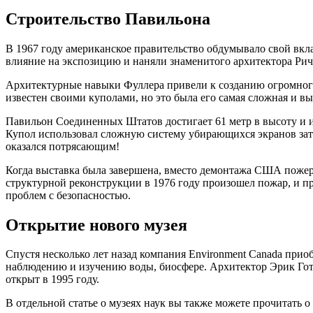
Строительство Павильона
В 1967 году американское правительство обдумывало свой вкла
влияние на экспозицию и наняли знаменитого архитектора Рича
Архитектурные навыки Фуллера привели к созданию огромного 
известен своими куполами, но это была его самая сложная и в
Павильон Соединенных Штатов достигает 61 метр в высоту и и
Купол использовал сложную систему убирающихся экранов зате
оказался потрясающим!
Когда выставка была завершена, вместо демонтажа США пожерт
структурной реконструкции в 1976 году произошел пожар, и пр
проблем с безопасностью.
Открытие нового музея
Спустя несколько лет назад компания Environment Canada прио
наблюдению и изучению воды, биосфере. Архитектор Эрик Гот
открыт в 1995 году.
В отдельной статье о музеях наук вы также можете прочитать 