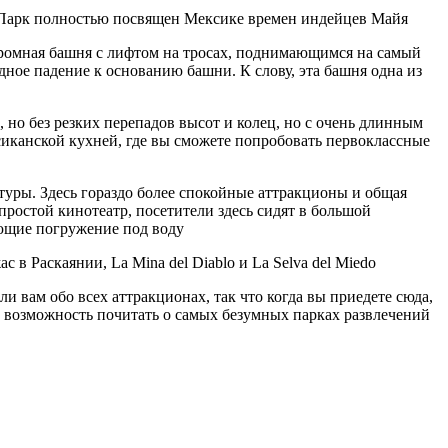
е. Парк полностью посвящен Мексике времен индейцев Майя
ромная башня с лифтом на тросах, поднимающимся на самый
дное падение к основанию башни. К слову, эта башня одна из
, но без резких перепадов высот и колец, но с очень длинным
сиканской кухней, где вы сможете попробовать первоклассные
туры. Здесь гораздо более спокойные аттракционы и общая
простой кинотеатр, посетители здесь сидят в большой
ующие погружение под воду
в Раскаянии, La Mina del Diablo и La Selva del Miedo
и вам обо всех аттракционах, так что когда вы приедете сюда,
ите возможность почитать о самых безумных парках развлечений