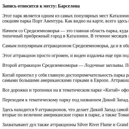
Запись относится к месту: Барселона
Этот парк является одним из самых популярных мест Каталони
секциям парка Порт Авентура. Как видно на карте, всего здесь
Начнем со Средиземноморья — это главная область парка, куда 
типичный прибрежный город в Каталонии. В течение месяцев и
Самым популярным аттракционом Средиземноморья, да и в обще
Этот аттракцион просто огромен, и виден издалека еще при под
Второй аттракицон Средиземноморья — Лодочные заплывы. Пе
Китай приютил у себя главную достопримечательность парка 
самыми большими американскими горками в Европе. Аттракицо
Все дорожки и тропинки на в тематическом парке «Китай» оф
Переходим к тематическому парку под названием Дикий Запад. 
Здесь находится 9 аттракционов, что делает Дикий Запад сам
вторые по величине американские горки в парке, а также То
Захватывают дух также аттракционы Silver River Flume и Grand