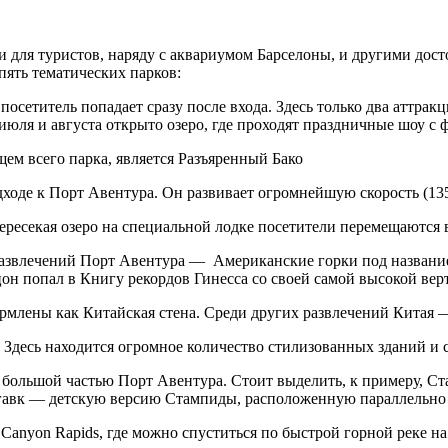
и для туристов, наряду с аквариумом Барселоны, и другими дос
 пять тематических парков:
посетитель попадает сразу после входа. Здесь только два аттрак
юля и августа открыто озеро, где проходят праздничные шоу с 
м всего парка, является Разъяренный Бако
ходе к Порт Авентура. Он развивает огромнейшую скорость (135 
ресекая озеро на специальной лодке посетители перемещаются
развлечений Порт Авентура — Американские горки под название
н попал в Книгу рекордов Гинесса со своей самой высокой вер
ормлены как Китайская стена. Среди других развлечений Кита
Здесь находится огромное количество стилизованных зданий и с
ой большой частью Порт Авентура. Стоит выделить, к примеру, 
магавк — детскую версию Стампиды, расположенную параллельно
 Canyon Rapids, где можно спуститься по быстрой горной реке н