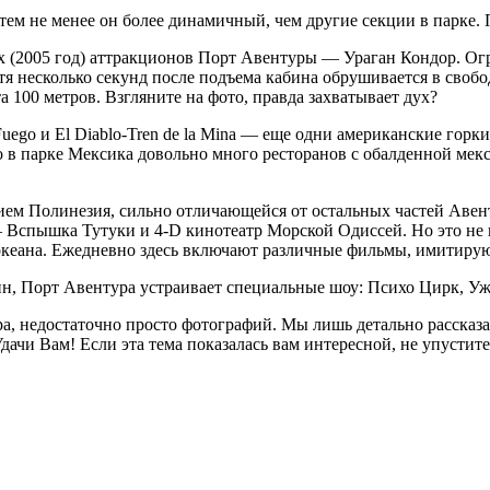
 тем не менее он более динамичный, чем другие секции в парк
х (2005 год) аттракционов Порт Авентуры — Ураган Кондор. Ог
стя несколько секунд после подъема кабина обрушивается в свобо
 100 метров. Взгляните на фото, правда захватывает дух?
ego и El Diablo-Tren de la Mina — еще одни американские горки
о в парке Мексика довольно много ресторанов с обалденной мек
ием Полинезия, сильно отличающейся от остальных частей Авен
— Вспышка Тутуки и 4-D кинотеатр Морской Одиссей. Но это не 
у океана. Ежедневно здесь включают различные фильмы, имитир
, Порт Авентура устраивает специальные шоу: Психо Цирк, Ужас 
а, недостаточно просто фотографий. Мы лишь детально рассказал
. Удачи Вам! Если эта тема показалась вам интересной, не упуст