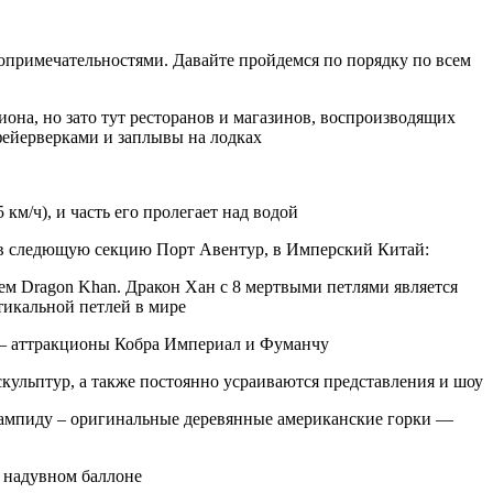
топримечательностями. Давайте пройдемся по порядку по всем
циона, но зато тут ресторанов и магазинов, воспроизводящих
фейерверками и заплывы на лодках
км/ч), и часть его пролегает над водой
 в следющую секцию Порт Авентур, в Имперский Китай:
м Dragon Khan. Дракон Хан с 8 мертвыми петлями является
тикальной петлей в мире
я — аттракционы Кобра Империал и Фуманчу
кульптур, а также постоянно усраиваются представления и шоу
Стампиду – оригинальные деревянные американские горки —
а надувном баллоне