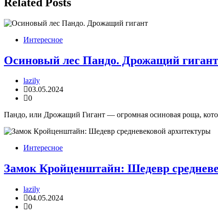
записям
Related Posts
Интересное
Осиновый лес Пандо. Дрожащий гиган
lazily
03.05.2024
0
Пандо, или Дрожащий Гигант — огромная осиновая роща, кото
Интересное
Замок Кройценштайн: Шедевр среднев
lazily
04.05.2024
0