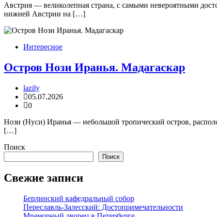
Австрия — великолепная страна, с самыми невероятными дост
нижней Австрии на […]
Интересное
Остров Нози Иранья. Мадагаскар
lazily
05.07.2026
0
Нози (Нуси) Иранья — небольшой тропический остров, располо
[…]
Поиск
Поиск
Свежие записи
Берлинский кафедральный собор
Переславль-Залесский: Достопримечательности
Мраморный дворец в Петербурге