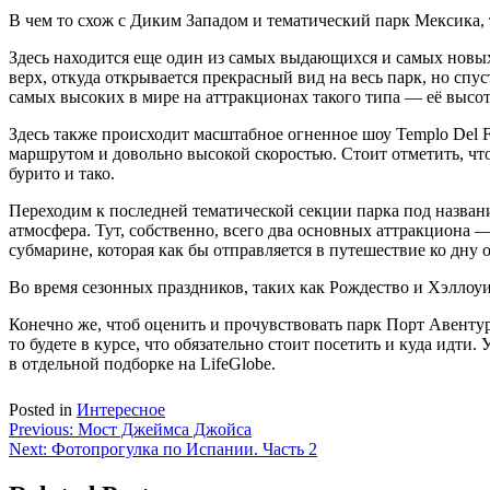
В чем то схож с Диким Западом и тематический парк Мексика,
Здесь находится еще один из самых выдающихся и самых новы
верх, откуда открывается прекрасный вид на весь парк, но спу
самых высоких в мире на аттракционах такого типа — её высота
Здесь также происходит масштабное огненное шоу Templo Del Fu
маршрутом и довольно высокой скоростью. Стоит отметить, чт
бурито и тако.
Переходим к последней тематической секции парка под назван
атмосфера. Тут, собственно, всего два основных аттракциона 
субмарине, которая как бы отправляется в путешествие ко дн
Во время сезонных праздников, таких как Рождество и Хэллоуин
Конечно же, чтоб оценить и прочувствовать парк Порт Авентур
то будете в курсе, что обязательно стоит посетить и куда идти
в отдельной подборке на LifeGlobe.
Posted in
Интересное
Навигация
Previous:
Мост Джеймса Джойса
Next:
Фотопрогулка по Испании. Часть 2
по