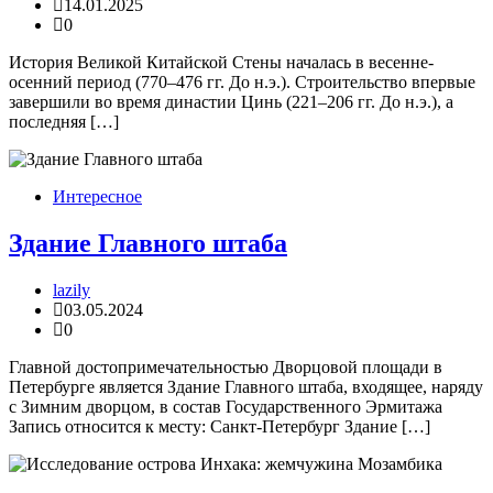
14.01.2025
0
История Великой Китайской Стены началась в весенне-
осенний период (770–476 гг. До н.э.). Строительство впервые
завершили во время династии Цинь (221–206 гг. До н.э.), а
последняя […]
Интересное
Здание Главного штаба
lazily
03.05.2024
0
Главной достопримечательностью Дворцовой площади в
Петербурге является Здание Главного штаба, входящее, наряду
с Зимним дворцом, в состав Государственного Эрмитажа
Запись относится к месту: Санкт-Петербург Здание […]