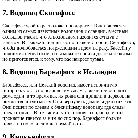
7. Водопад Скогафосс
Скогафосс удобно расположен по дороге в Вик и является
одним из самых известных водопадов Исландии. Местный
фольклор гласит, что за водопадом находится сундук с
золотом. Вы можете подняться по правой стороне Скогафосса,
чтобы полюбоваться потрясающим видом на реку. Бассейн у
подножия неглубокий, и вы можете пройти довольно близко,
но приготовьтесь к тому, что вас накроет туман.
8. Водопад Барнафосс в Исландии
Барнафосса, или Детский водопад, имеет неприятную
историю. Согласно исландским сагам, двое детей остались
дома одни, в то время как их родители пришли в церковь на
рождественскую мессу. Они вернулись домой, а дети исчезли.
Они пошли по следам к ближайшему водопаду, где следы
прекратились. В отчаянии, мать прокляла водопад, и это
проклятие тянется за ним до сих пор. Барнафосс больше
похож на пороги, чем на прямой поток.
9. Киркьюфелл