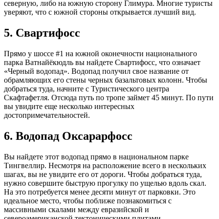
северную, либо на южную сторону Глимура. Многие туристы
уверяют, что с южной стороны открывается лучший вид.
5. Свартифосс
Прямо у шоссе #1 на южной оконечности национального
парка Ватнайёкюдль вы найдете Свартифосс, что означает
«Черный водопад». Водопад получил свое название от
обрамляющих его стены черных базальтовых колонн. Чтобы
добраться туда, начните с Туристического центра
Скафтафетля. Отсюда путь по тропе займет 45 минут. По пути
вы увидите еще несколько интересных
достопримечательностей.
6. Водопад Оксарарфосс
Вы найдете этот водопад прямо в национальном парке
Тингвеллир. Несмотря на расположение всего в нескольких
шагах, вы не увидите его от дороги. Чтобы добраться туда,
нужно совершите быструю прогулку по ущелью вдоль скал.
На это потребуется менее десяти минут от парковки. Это
идеальное место, чтобы поближе познакомиться с
массивными скалами между евразийской и
североамериканской тектоническими плитами.