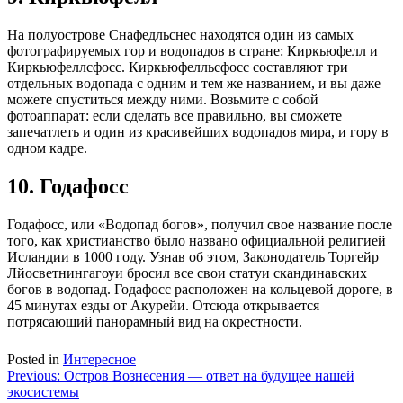
На полуострове Снафедльснес находятся один из самых
фотографируемых гор и водопадов в стране: Киркьюфелл и
Киркьюфеллсфосс. Киркьюфелльсфосс составляют три
отдельных водопада с одним и тем же названием, и вы даже
можете спуститься между ними. Возьмите с собой
фотоаппарат: если сделать все правильно, вы сможете
запечатлеть и один из красивейших водопадов мира, и гору в
одном кадре.
10. Годафосс
Годафосс, или «Водопад богов», получил свое название после
того, как христианство было названо официальной религией
Исландии в 1000 году. Узнав об этом, Законодатель Торгейр
Лйосветнингагоуи бросил все свои статуи скандинавских
богов в водопад. Годафосс расположен на кольцевой дороге, в
45 минутах езды от Акурейи. Отсюда открывается
потрясающий панорамный вид на окрестности.
Posted in
Интересное
Навигация
Previous:
Остров Вознесения — ответ на будущее нашей
экосистемы
по