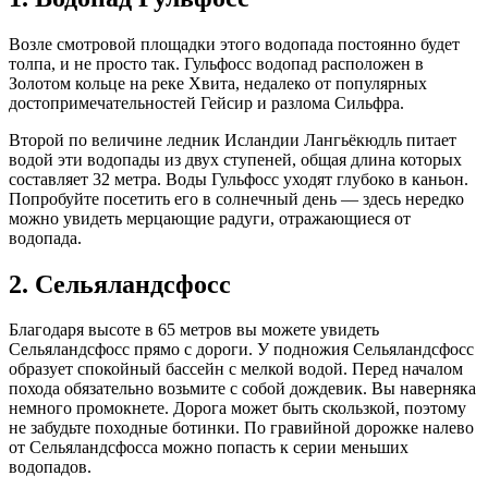
Возле смотровой площадки этого водопада постоянно будет
толпа, и не просто так. Гульфосс водопад расположен в
Золотом кольце на реке Хвита, недалеко от популярных
достопримечательностей Гейсир и разлома Сильфра.
Второй по величине ледник Исландии Лангьёкюдль питает
водой эти водопады из двух ступеней, общая длина которых
составляет 32 метра. Воды Гульфосс уходят глубоко в каньон.
Попробуйте посетить его в солнечный день — здесь нередко
можно увидеть мерцающие радуги, отражающиеся от
водопада.
2. Сельяландсфосс
Благодаря высоте в 65 метров вы можете увидеть
Сельяландсфосс прямо с дороги. У подножия Сельяландсфосс
образует спокойный бассейн с мелкой водой. Перед началом
похода обязательно возьмите с собой дождевик. Вы наверняка
немного промокнете. Дорога может быть скользкой, поэтому
не забудьте походные ботинки. По гравийной дорожке налево
от Сельяландсфосса можно попасть к серии меньших
водопадов.