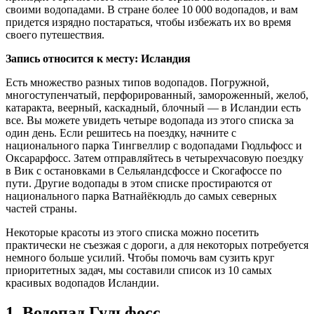
своими водопадами. В стране более 10 000 водопадов, и вам
придется изрядно постараться, чтобы избежать их во время
своего путешествия.
Запись относится к месту: Исландия
Есть множество разных типов водопадов. Погружной,
многоступенчатый, перфорированный, замороженный, желоб,
катаракта, веерный, каскадный, блочный — в Исландии есть
все. Вы можете увидеть четыре водопада из этого списка за
один день. Если решитесь на поездку, начните с
национального парка Тингвеллир с водопадами Гюдльфосс и
Оксарарфосс. Затем отправляйтесь в четырехчасовую поездку
в Вик с остановками в Сельяландсфоссе и Скогафоссе по
пути. Другие водопады в этом списке простираются от
национального парка Ватнайёкюдль до самых северных
частей страны.
Некоторые красоты из этого списка можно посетить
практически не съезжая с дороги, а для некоторых потребуется
немного больше усилий. Чтобы помочь вам сузить круг
приоритетных задач, мы составили список из 10 самых
красивых водопадов Исландии.
1. Водопад Гульфосс