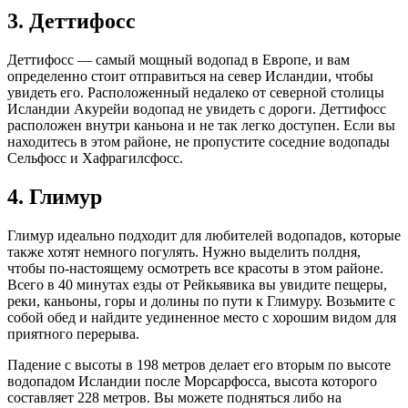
3. Деттифосс
Деттифосс — самый мощный водопад в Европе, и вам
определенно стоит отправиться на север Исландии, чтобы
увидеть его. Расположенный недалеко от северной столицы
Исландии Акурейи водопад не увидеть с дороги. Деттифосс
расположен внутри каньона и не так легко доступен. Если вы
находитесь в этом районе, не пропустите соседние водопады
Сельфосс и Хафрагилсфосс.
4. Глимур
Глимур идеально подходит для любителей водопадов, которые
также хотят немного погулять. Нужно выделить полдня,
чтобы по-настоящему осмотреть все красоты в этом районе.
Всего в 40 минутах езды от Рейкьявика вы увидите пещеры,
реки, каньоны, горы и долины по пути к Глимуру. Возьмите с
собой обед и найдите уединенное место с хорошим видом для
приятного перерыва.
Падение с высоты в 198 метров делает его вторым по высоте
водопадом Исландии после Морсарфосса, высота которого
составляет 228 метров. Вы можете подняться либо на