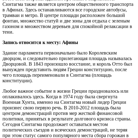
Синтагма также является центром общественного транспорта
в Афинах. Здесь останавливаются все городские автобусы,
трамваи и метро. В центре площади расположен большой
фонтан, множество статуй и две зоны для отдыха с зеленым
газоном и множеством деревьев для спокойной релаксации в
тени.
Запись относится к месту: Афины
Здание парламента первоначально было Королевским
дворцом, и следовательно прилегающая площадь называлась
Дворцовой. В 1843 произошло восстание, и король Отто был
вынужден представить людям Греции конституцию, после
чего площадь переименовали в Синтагма (площадь
конституции).
Любое важное событие в жизни Греции праздновалось или
оплакивалось здесь. Когда в 1974 году была свергнута
Военная Хунта, именно на Синтагма новый лидер Греции
произнес свою первую речь. В 2010-2012 площадь была
центром демонстраций против мер жесткой финансовой
политики, принятых в результате долгового кризиса страны.
Сегодня Синтагма продолжает оставаться местом
политических съездов и всяческих демонстраций, не теряя
при этом статус самого популярного места сбора горожан в