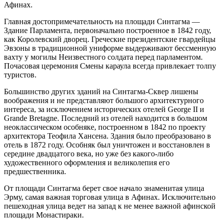
Афинах.
Главная достопримечательность на площади Синтагма —
Здание Парламента, первоначально построенное в 1842 году,
как Королевский дворец. Греческие президентские гвардейцы
Эвзоны в традиционной униформе выдерживают бессменную
вахту у могилы Неизвестного солдата перед парламентом.
Почасовая церемония Смены караула всегда привлекает толпу
туристов.
Большинство других зданий на Синтагма-Сквер лишены
воображения и не представляют большого архитектурного
интереса, за исключением исторических отелей George II и
Grande Bretagne. Последний из отелей находится в большом
неоклассическом особняке, построенном в 1842 по проекту
архитектора Теофила Хансена. Здания было преобразовано в
отель в 1872 году. Особняк был уничтожен и восстановлен в
середине двадцатого века, но уже без какого-либо
художественного оформления и великолепия его
предшественника.
От площади Синтагма берет свое начало знаменитая улица
Эрму, самая важная торговая улица в Афинах. Исключительно
пешеходная улица ведет на запад к не менее важной афинской
площади Монастираки.