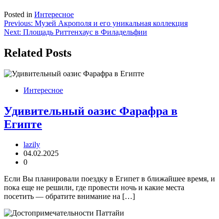
Posted in
Интересное
Навигация
Previous:
Музей Акрополя и его уникальная коллекция
Next:
Площадь Риттенхаус в Филадельфии
по
записям
Related Posts
Интересное
Удивительный оазис Фарафра в
Египте
lazily
04.02.2025
0
Если Вы планировали поездку в Египет в ближайшее время, и
пока еще не решили, где провести ночь и какие места
посетить — обратите внимание на […]