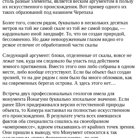
столь разные элементы, является веским аргументом в пользу
их искусственного происхождения. Вот пример одного их
таких образований под назанием Черепаха
Более того, совсем рядом, буквально в нескольких десятках
метров на той же самой скале из той же самой породы, —
кардинально иной ландшафт. То, что он создан природой,
бессомненно. Но даже невооруженным глазом видно его
резкое отличие от обработанной части скалы
Следующий аргумент: блоки, отделенные от скалы, вовсе не
лежат там, куда им следовало бы упасть под действием
земного притяжения. Вместо этого они либо собраны в одном
месте, либо вообще отсутствуют. Если бы объект был создан
эрозией, то на дне рядом с ним было бы много обломков, как
на современных берегах острова. А здесь этого нет…
Встреча двух профессиональных геологов имела для
монумента Йонагуни буквально эпохальное значение. Если
ранее Шоч придерживался версии естественной природы
объекта, то Кимура настаивал на полностью искусственном
его происхождении. В результате учета всех имевшихся
фактов оба специалиста сошлись на своеобразном
«компромиссе», вдвоем отказавшись от крайних точек зрения.
Они пришли к выводу, что Монумент относится к так
называемым «терра-формированиям», то есть —