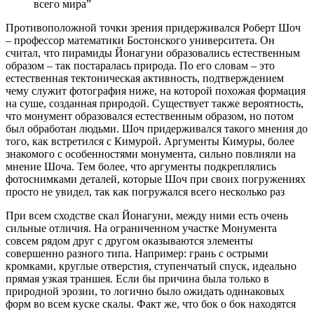
всего мира”
Противоположной точки зрения придерживался Роберт Шоч
– профессор математики Бостонского университета. Он
считал, что пирамиды Йонагуни образовались естественным
образом – так постаралась природа. По его словам – это
естественная тектоническая активность, подтверждением
чему служит фотография ниже, на которой похожая формация
на суше, созданная природой. Существует также вероятность,
что монумент образовался естественным образом, но потом
был обработан людьми. Шоч придерживался такого мнения до
того, как встретился с Кимурой. Аргументы Кимуры, более
знакомого с особенностями монумента, сильно повлияли на
мнение Шоча. Тем более, что аргументы подкреплялись
фотоснимками деталей, которые Шоч при своих погружениях
просто не увидел, так как погружался всего несколько раз
При всем сходстве скал Йонагуни, между ними есть очень
сильные отличия. На ограниченном участке Монумента
совсем рядом друг с другом оказываются элементы
совершенно разного типа. Например: грань с острыми
кромками, круглые отверстия, ступенчатый спуск, идеально
прямая узкая траншея. Если бы причина была только в
природной эрозии, то логично было ожидать одинаковых
форм во всем куске скалы. Факт же, что бок о бок находятся