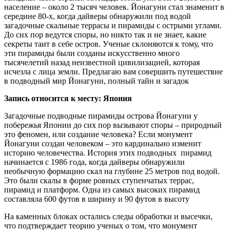
население – около 2 тысяч человек. Йонагуни стал знаменит в
середине 80-x, когда дайверы обнаружили под водой
загадочные скальные террасы и пирамиды с острыми углами.
До сих пор ведутся споры, но никто так и не знает, какие
секреты таит в себе остров. Ученые склоняются к тому, что
эти пирамиды были созданы искусственно много
тысячелетий назад неизвестной цивилизацией, которая
исчезла с лица земли. Предлагаю вам совершить путешествие
в подводный мир Йонагуни, полный тайн и загадок
Запись относится к месту: Япония
Загадочные подводные пирамиды острова Йонагуни у
побережья Японии до сих пор вызывают споры – природный
это феномен, или создание человека? Если монумент
Йонагуни создан человеком – это кардинально изменит
историю человечества. История этих подводных пирамид
начинается с 1986 года, когда дайверы обнаружили
необычную формацию скал на глубине 25 метров под водой.
Это были скалы в форме ровных ступенчатых террас,
пирамид и платформ. Одна из самых высоких пирамид
составляла 600 футов в ширину и 90 футов в высоту
На каменных блоках остались следы обработки и высечки,
что подтверждает теорию ученых о том, что монумент