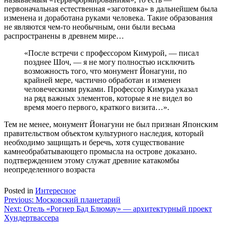
первоначальная естественная «заготовка» в дальнейшем была
изменена и доработана руками человека. Такие образования
не являются чем-то необычным, они были весьма
распространены в древнем мире…
«После встречи с профессором Кимурой, — писал
позднее Шоч, — я не могу полностью исключить
возможность того, что монумент Йонагуни, по
крайней мере, частично обработан и изменен
человеческими руками. Профессор Кимура указал
на ряд важных элементов, которые я не видел во
время моего первого, краткого визита…».
Тем не менее, монумент Йонагуни не был признан Японским
правительством объектом культурного наследия, который
необходимо защищать и беречь, хотя существование
камнеобрабатывающего промысла на острове доказано.
подтверждением этому служат древние катакомбы
неопределенного возраста
Posted in
Интересное
Навигация
Previous:
Московский планетарий
Next:
Отель «Рогнер Бад Блюмау» — архитектурный проект
по
Хундертвассера