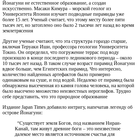
Йонагуни не естественное образование, а создан
искусственно. Масаки Кимура – морской геолог из
Университета Японии изучает подводные пирамиды уже
более 15 лет. Ученый считает, что этому месту более пяти
тысяч лет, но затоплено оно было 2 тысячи лет назад во время
землетрясения
Другие ученые считают, что эта структура гораздо старше,
включая Теруаки Иши, профессора геологии Университета
Токио. Он определил, что погружение террас под воду
произошло в конце последнего ледникового периода – около
10 тысяч лет назад. В таком случае возраст пирамид Йонагуни
вдвое больше, чем Египетских пирамид. Что интересно,
количество найденных артефактов было примерно
одинаковым на суше, и под водой. Недалеко от пирамид была
обнаружена высеченная из камня голова человека, на которой
было высечено множество неизвестных иероглифов. Трудно
себе представить, что это природное образование
Издание Japan Times добавило интригу, напечатав легенду об
острове Йонагуни:
“Существует земля Богов, под названием Нираи-
Канай, там живут древние боги – это неизвестное
далекое место является источником счастья для