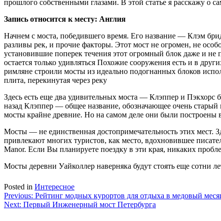
прошлого собственными глазами. В этой статье я расскажу о с
Запись относится к месту: Англия
Начнем с моста, победившего время. Его название — Клэм брид
разливы рек, и прочие факторы. Этот мост не огромен, не особ
установившие поперек течения этот огромный блок даже и не п
остается только удивляться Похожие сооружения есть и в друг
римляне строили мосты из идеально подогнанных блоков исполь
плита, перекинутая через реку
Здесь есть еще два удивительных моста — Клэппер и Пэкхорс б
назад Клэппер — общее название, обозначающее очень старый м
мосты крайне древние. Но на самом деле они были построены в
Мосты — не единственная достопримечательность этих мест. З
привлекают многих туристов, как место, вдохновившее писате
Manor. Если Вы планируете поездку в эти края, никаких пробл
Мосты деревни Уайколлер наверняка будут стоять еще сотни ле
Posted in
Интересное
Навигация
Previous:
Рейтинг модных курортов для отдыха в медовый меся
Next:
Первый Инженерный мост Петербурга
по