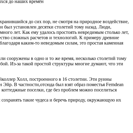
ихся до наших времён
хранившийся до сих пор, не смотря на природное воздействие,
он был установлен десятки столетий тому назад. Люди,
много лет. Как ему удалось простоять невредимым столько лет,
жество сложных расчетов и технологий. К примеру древние
 благодаря каким-то неведомым силам, это простая каменная
ли сооружены в одно и то же время, несколько столетий тому
бой. Из-за такой простой структуры многие думают, что эти
коллер Холл, построенного в 16 столетии. Эти руины
Эйр. В частности,отсюда был взят образ поместья Ferndean
и коттеджные поселки, где без проблем можно поселиться
я сохранять такие чудеса и беречь природу, окружающую их