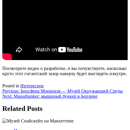
Посмотрите видео о разработке, и вы почувствуете, насколько
круто этот гигантский зазор наверху будет выглядеть изнутри.
Posted in
Интересное
Навигация
Previous:
Биосфера Монреаля — Музей Окружающей Среды
Next:
Mausebunker: мышиный бункер в Берлине
по
записям
Related Posts