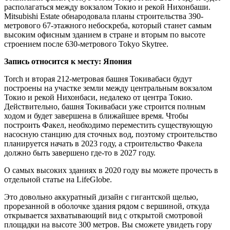
располагаться между вокзалом Токио и рекой Нихонбаши.
Mitsubishi Estate обнародовала планы строительства 390-
метрового 67-этажного небоскреба, который станет самым
высоким офисным зданием в стране и вторым по высоте
строением после 630-метрового Tokyo Skytree.
Запись относится к месту: Япония
Torch и вторая 212-метровая башня Токивабаси будут
построены на участке земли между центральным вокзалом
Токио и рекой Нихонбаси, недалеко от центра Токио.
Действительно, башня Токивабаси уже строится полным
ходом и будет завершена в ближайшее время. Чтобы
построить Факел, необходимо переместить существующую
насосную станцию ​​для сточных вод, поэтому строительство
планируется начать в 2023 году, а строительство Факела
должно быть завершено где-то в 2027 году.
О самых высоких зданиях в 2020 году вы можете прочесть в
отдельной статье на LifeGlobe.
Это довольно аккуратный дизайн с гигантской щелью,
прорезанной в оболочке здания рядом с вершиной, откуда
открывается захватывающий вид с открытой смотровой
площадки на высоте 300 метров. Вы сможете увидеть гору