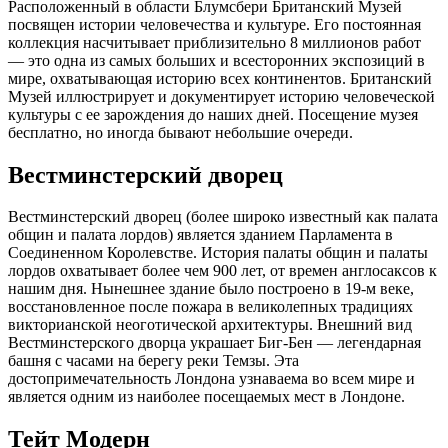
Расположенный в области Блумсбери Британский Музей
посвящен истории человечества и культуре. Его постоянная
коллекция насчитывает приблизительно 8 миллионов работ
— это одна из самых больших и всесторонних экспозиций в
мире, охватывающая историю всех континентов. Британский
Музей иллюстрирует и документирует историю человеческой
культуры с ее зарождения до наших дней. Посещение музея
бесплатно, но иногда бывают небольшие очереди.
Вестминстерский дворец
Вестминстерский дворец (более широко известный как палата
общин и палата лордов) является зданием Парламента в
Соединенном Королевстве. История палаты общин и палаты
лордов охватывает более чем 900 лет, от времен англосаксов к
нашим дня. Нынешнее здание было построено в 19-м веке,
восстановленное после пожара в великолепных традициях
викторианской неоготической архитектуры. Внешний вид
Вестминстерского дворца украшает Биг-Бен — легендарная
башня с часами на берегу реки Темзы. Эта
достопримечательность Лондона узнаваема во всем мире и
является одним из наиболее посещаемых мест в Лондоне.
Тейт Модерн