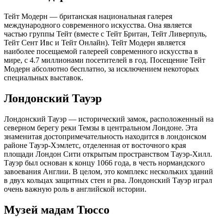
Тейт Модерн — британская национальная галерея
международного современного искусства. Она является
частью группы Тейт (вместе с Тейт Британ, Тейт Ливерпуль,
Тейт Сент Ивс и Тейт Онлайн). Тейт Модерн является
наиболее посещаемой галереей современного искусства в
мире, с 4.7 миллионами посетителей в год. Посещение Тейт
Модерн абсолютно бесплатно, за исключением некоторых
специальных выставок.
Лондонский Тауэр
Лондонский Тауэр — исторический замок, расположенный на
северном берегу реки Темзы в центральном Лондоне. Эта
знаменитая достопримечательность находится в лондонском
районе Тауэр-Хэмлетс, отделенная от восточного края
площади Лондон Сити открытым пространством Тауэр-Хилл.
Тауэр был основан к концу 1066 года, в честь нормандского
завоевания Англии. В целом, это комплекс нескольких зданий
в двух кольцах защитных стен и рва. Лондонский Тауэр играл
очень важную роль в английской истории.
Музей мадам Тюссо