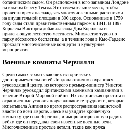
ботаническим садом. Он расположен в юго-западном Лондоне
на южном берегу Темзы. Это замечательное место, чтобы
провести время наслаждаясь многочисленными растениями
на внушительной площади в 300 акров. Основанные в 1759
году сады стали правительственным парком в 1841. В 1897
Королева Виктория добавила сюда Дом Королевы и
прилегающую лесистую местность. Множество туров по
парку абсолютно бесплатны, а в течение года в Кью-Гарденс
проходят многочисленные концерты и культурные
мероприятия.
Военные комнаты Черчилля
Среди самых захватывающих исторических
достопримечательностей Лондона отлично сохранился
руководящий центр, из которого премьер-министр Уинстон
Черчилль руководил британскими военными кампаниями в
течение Второй Мировой войны. Их спартанская простота и
ограниченные условия подчеркивают те трудности, которые
испытывала Англия во время распространения нацистской
власти по всей Европе. Здесь вы увидите крошечную
комнатку, где спал Черчилль, и импровизированную радио-
рубку, где он передавал свои известные военные речи.
Многочисленные простые детали, такие как пряжа