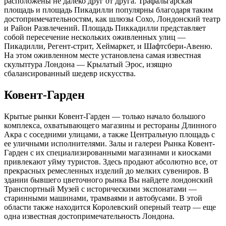
расположены не далеко друг от друга. Трафальгарская
площадь и площадь Пикадилли популярны благодаря таким
достопримечательностям, как шлюзы Сохо, Лондонский театр
и Район Развлечений. Площадь Пиккадилли представляет
собой пересечение нескольких оживленных улиц —
Пикадилли, Регент-стрит, Хеймаркет, и Шафтсбери-Авеню.
На этом оживленном месте установлена самая известная
скульптура Лондона — Крылатый Эрос, изящно
сбалансированный шедевр искусства.
Ковент-Гарден
Крытые рынки Ковент-Гарден — только начало большого
комплекса, охватывающего магазины и рестораны Длинного
Акра с соседними улицами, а также Центральную площадь с
ее уличными исполнителями. Залы и галереи Рынка Ковент-
Гарден с их специализированными магазинами и киосками
привлекают уйму туристов. Здесь продают абсолютно все, от
прекрасных ремесленных изделий до мелких сувениров. В
здании бывшего цветочного рынка Вы найдете лондонский
Транспортный Музей с историческими экспонатами —
старинными машинами, трамваями и автобусами. В этой
области также находится Королевский оперный театр — еще
одна известная достопримечательность Лондона.