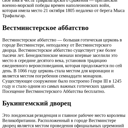
свое имя в честь Трафальгарского сражения — британской
военно-морской победы времен наполеоновских войн,
которая имела место 21 октября 1805 недалеко от берега Мыса
Трафальгар.
Вестминстерское аббатство
Вестминстерское аббатство — большая готическая церковь в
городе Вестминстере, неподалеку от Вестминстерского
дворца. Вестминстерское аббатство существует уже более
тысячи лет. Бенедиктинские монахи впервые заселили это
место в середине десятого века, установив традицию
ежедневного вероисповедания, которая продолжается по сей
день. В 1066 году церковь стала местом для коронации и
является местом погребения семнадцати монархов.
Существующее сооружение было построено Генри III в 1245
году и стало одним из самых важных готических зданий.
Посещение Вестминстерского Аббатства бесплатно.
Букингемский дворец
Это лондонская резиденция и главное рабочее место королевы
Великобритании. Расположенный в городе Вестминстере
дворец является местом проведения официальных церемоний