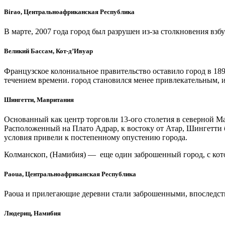
Birao, Центральноафриканская Республика
В марте, 2007 года город был разрушен из-за столкновения вз
Великий Бассам, Кот-д’Ивуар
Французское колониальное правительство оставило город в 1896
течением времени. город становился менее привлекательным, и
Шингетти, Мавритания
Основанный как центр торговли 13-ого столетия в северной Ма
Расположенный на Плато Адрар, к востоку от Атар, Шингетти
условия привели к постепенному опустению города.
Колманскоп, (Намибия) — еще один заброшенный город, с ко
Paoua, Центральноафриканская Республика
Paoua и прилегающие деревни стали заброшенными, впоследст
Людериц, Намибия