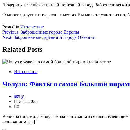
Людериц- все еще активный портовый город. Заброшенная кит
О многих других интересных местах Вы можете узнать из подб
Posted in
Интересное
Навигация
Previous:
Заброшенные города Европы
Next:
Заброшенные деревни и города Океании
по
записям
Related Posts
Интересное
Чолула: Факты о самой большой пирам
lazily
12.11.2025
0
Великая пирамида Чолула может похвастаться ошеломляющим о
основанием […]