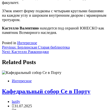
факультет.
З?мок имеет форму подковы с четырьмя круглыми башнями
на каждом углу и широким внутренним двором с мраморным
тротуаром.
Кастелло Валентино
находится под охраной ЮНЕСКО как
памятник Всемирного наследия.
Posted in
Интересное
Навигация
Previous:
Берлинская Старая библиотека
Next:
Кастелло Раккониджи
по
записям
Related Posts
Интересное
Кафедральный собор Се в Порту
lazily
31.07.2025