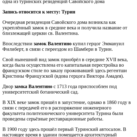
одна из туринских резиденций Савойского дома
Запись относится к месту: Турин
Очередная резиденция Савойского дома возникла как
укреплённый замок в средние века и получила название от
близлежащей церкви св. Валентина.
Впоследствии
замок Валентино
купил герцог Эммануил
Филиберт, в связи с переездом из Шамбери в Турин.
Свой нынешний вид замок приобрёл в середине XVII века,
когда была осуществлена его капитальная перестройка во
французском стиле по заказу проживавшей здесь регентши
Кристины Французской (вдова герцога Виктора Амадея).
Двор
замка Валентино
с 1713 года приспособлен под
университетский ботанический сад.
В XIX веке замок пришёл в запустение, однако в 1860 году в
связи с передачей его в распоряжение инженерного
факультета политехнического университета Турина были
проведены серьёзные реставрационные работы.
В 1900 году здесь прошёл первый Туринский автосалон. В
настоящее время в здании помещается архитектурный