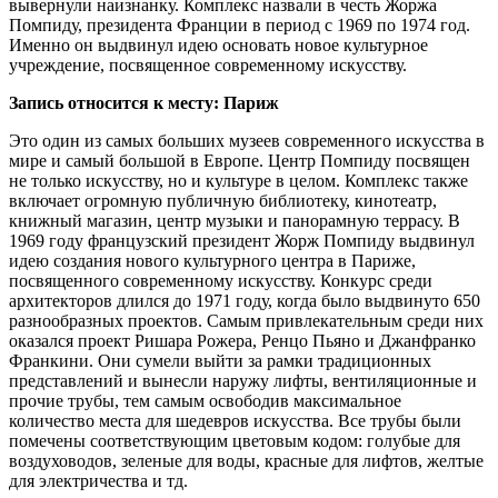
вывернули наизнанку. Комплекс назвали в честь Жоржа
Помпиду, президента Франции в период с 1969 по 1974 год.
Именно он выдвинул идею основать новое культурное
учреждение, посвященное современному искусству.
Запись относится к месту: Париж
Это один из самых больших музеев современного искусства в
мире и самый большой в Европе. Центр Помпиду посвящен
не только искусству, но и культуре в целом. Комплекс также
включает огромную публичную библиотеку, кинотеатр,
книжный магазин, центр музыки и панорамную террасу. В
1969 году французский президент Жорж Помпиду выдвинул
идею создания нового культурного центра в Париже,
посвященного современному искусству. Конкурс среди
архитекторов длился до 1971 году, когда было выдвинуто 650
разнообразных проектов. Самым привлекательным среди них
оказался проект Ришара Рожера, Ренцо Пьяно и Джанфранко
Франкини. Они сумели выйти за рамки традиционных
представлений и вынесли наружу лифты, вентиляционные и
прочие трубы, тем самым освободив максимальное
количество места для шедевров искусства. Все трубы были
помечены соответствующим цветовым кодом: голубые для
воздуховодов, зеленые для воды, красные для лифтов, желтые
для электричества и тд.