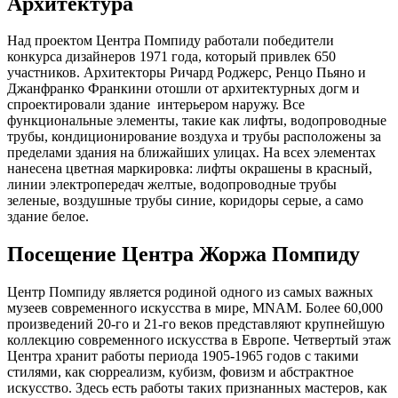
Архитектура
Над проектом Центра Помпиду работали победители
конкурса дизайнеров 1971 года, который привлек 650
участников. Архитекторы Ричард Роджерс, Ренцо Пьяно и
Джанфранко Франкини отошли от архитектурных догм и
спроектировали здание интерьером наружу. Все
функциональные элементы, такие как лифты, водопроводные
трубы, кондиционирование воздуха и трубы расположены за
пределами здания на ближайших улицах. На всех элементах
нанесена цветная маркировка: лифты окрашены в красный,
линии электропередач желтые, водопроводные трубы
зеленые, воздушные трубы синие, коридоры серые, а само
здание белое.
Посещение Центра Жоржа Помпиду
Центр Помпиду является родиной одного из самых важных
музеев современного искусства в мире, MNAM. Более 60,000
произведений 20-го и 21-го веков представляют крупнейшую
коллекцию современного искусства в Европе. Четвертый этаж
Центра хранит работы периода 1905-1965 годов с такими
стилями, как сюрреализм, кубизм, фовизм и абстрактное
искусство. Здесь есть работы таких признанных мастеров, как