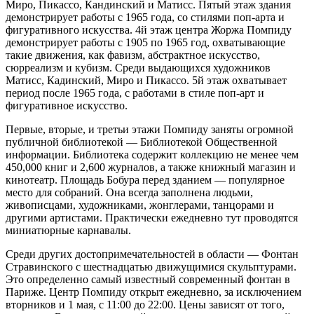
Миро, Пикассо, Кандинский и Матисс. Пятый этаж здания
демонстрирует работы с 1965 года, со стилями поп-арта и
фигуративного искусства. 4й этаж центра Жоржа Помпиду
демонстрирует работы с 1905 по 1965 год, охватывающие
такие движения, как фавизм, абстрактное искусство,
сюрреализм и кубизм. Среди выдающихся художников
Матисс, Кадинский, Миро и Пикассо. 5й этаж охватывает
период после 1965 года, с работами в стиле поп-арт и
фигуративное искусство.
Первые, вторые, и третьи этажи Помпиду заняты огромной
публичной библиотекой — Библиотекой Общественной
информации. Библиотека содержит коллекцию не менее чем
450,000 книг и 2,600 журналов, а также книжный магазин и
кинотеатр. Площадь Бобура перед зданием — популярное
место для собраний. Она всегда заполнена людьми,
живописцами, художниками, жонглерами, танцорами и
другими артистами. Практически ежедневно тут проводятся
миниатюрные карнавалы.
Среди других достопримечательностей в области — Фонтан
Стравинского с шестнадцатью движущимися скульптурами.
Это определенно самый известный современный фонтан в
Париже. Центр Помпиду открыт ежедневно, за исключением
вторников и 1 мая, с 11:00 до 22:00. Цены зависят от того,