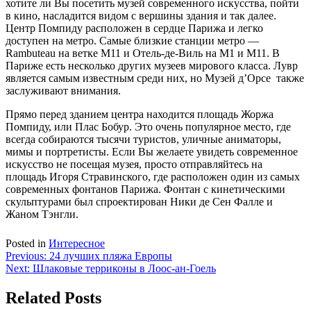
хотите ли Вы посетить музей современного искусства, пойти
в кино, насладится видом с вершины здания и так далее.
Центр Помпиду расположен в сердце Парижа и легко
доступен на метро. Самые близкие станции метро —
Rambuteau на ветке M11 и Отель-де-Виль на M1 и M11. В
Париже есть несколько других музеев мирового класса. Лувр
является самым известным среди них, но Музей д’Орсе также
заслуживают внимания.
Прямо перед зданием центра находится площадь Жоржа
Помпиду, или Плас Бобур. Это очень популярное место, где
всегда собираются тысячи туристов, уличные аниматоры,
мимы и портретисты. Если Вы желаете увидеть современное
искусство не посещая музея, просто отправляйтесь на
площадь Игоря Стравинского, где расположен один из самых
современных фонтанов Парижа. Фонтан с кинетическими
скульптурами был спроектирован Ники де Сен Фалле и
Жаном Тэнгли.
Posted in
Интересное
Навигация
Previous:
24 лучших пляжа Европы
Next:
Шлаковые терриконы в Лоос-ан-Гоель
по
записям
Related Posts