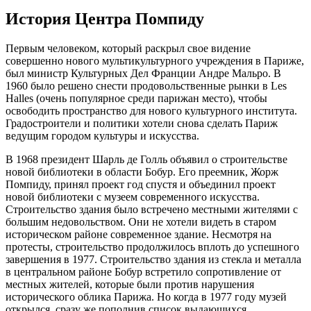
История Центра Помпиду
Первым человеком, который раскрыл свое видение
совершенно нового мультикультурного учреждения в Париже,
был министр Культурных Дел Франции Андре Мальро. В
1960 было решено снести продовольственные рынки в Les
Halles (очень популярное среди парижан место), чтобы
освободить пространство для нового культурного института.
Градостроители и политики хотели снова сделать Париж
ведущим городом культуры и искусства.
В 1968 президент Шарль де Голль объявил о строительстве
новой библиотеки в области Бобур. Его преемник, Жорж
Помпиду, принял проект год спустя и объединил проект
новой библиотеки с музеем современного искусства.
Строительство здания было встречено местными жителями с
большим недовольством. Они не хотели видеть в старом
историческом районе современное здание. Несмотря на
протесты, строительство продолжилось вплоть до успешного
завершения в 1977. Строительство здания из стекла и металла
в центральном районе Бобур встретило сопротивление от
местных жителей, которые были против нарушения
исторического облика Парижа. Но когда в 1977 году музей
открылся, сразу же пополнив список выдающихся