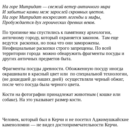
На горе Митридат — свежий ветер античного мира
И забытые камни меж зарослей скромных цветов.
На горе Митридат воскресают легенды и мифы,
Пробуждается дух героических древних веков.
По тропинке мы спустились к памятнику археологии,
античному городу, который охраняется законом. Там еще
ведутся раскопки, но пока что они заморожены.
Неофициальные раскопки строго запрещены. По всей
территории города можно обнаружить фрагменты посуды и
других античных предметов быта.
Фрагменты посуды древности. Обожженную посуду иногда
окрашивали в красный цвет или по специальной технологии,
(не дошедшей до наших дней) осуществляли черный обжиг,
после чего посуда была черного цвета.
Кости на фотографии принадлежат животным ( кошке или
собаке). На это указывает размер кости.
Человек, который был в Керчи и не посетил Аджимушкайские
каменоломни — не видел достопримечательности Керчи.