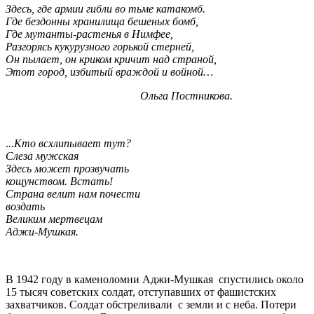
Здесь, где армии гибли во тьме катакомб.
Где бездонны хранилища бешеных бомб,
Где мутанты-растенья в Нимфее,
Разгорясь кукурузного горькой стерней,
Он пылает, он криком кричит над страной,
Этот город, избитый враждой и войной…
Ольга Постникова.
.
..Кто всхлипывает тут?
Слеза мужская
Здесь может прозвучать
кощунством. Встать!
Страна велит нам почести
воздать
Великим мертвецам
Аджи-Мушкая.
В 1942 году в каменоломни Аджи-Мушкая спустились около
15 тысяч советских солдат, отступавших от фашистских
захватчиков. Солдат обстреливали с земли и с неба. Потери