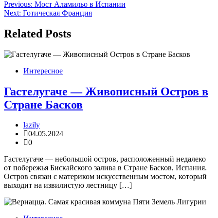
Навигация
Previous:
Мост Аламильо в Испании
Next:
Готическая Франция
по
записям
Related Posts
Интересное
Гастелугаче — Живописный Остров в
Стране Басков
lazily
04.05.2024
0
Гастелугаче — небольшой остров, расположенный недалеко
от побережья Бискайского залива в Стране Басков, Испания.
Остров связан с материком искусственным мостом, который
выходит на извилистую лестницу […]