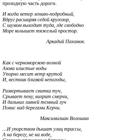
проходную часть дороги.
И когда ветер лениво-подробный,
Вдруг расширяя седой кругозор,
С шумом выходит туда, где свободно
Море колышет тяжелый простор.
Аркадий Пахомов.
Как с черноморскою волной
Азова илистые воды
Упорно месит ветр крутой
И, вестник близкой непогоды,
Развертывает свитки туч,
Срывает пену, вихрит смерчи,
И дальних ливней темный луч
Повис над берегами Керчи.
Максимилиан Волошин
…И упорством дышат улиц трассы,
А на берегу, не на воде,