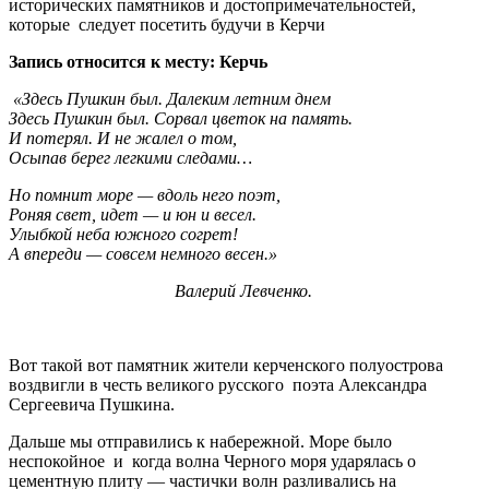
исторических памятников и достопримечательностей,
которые следует посетить будучи в Керчи
Запись относится к месту: Керчь
«Здесь Пушкин был. Далеким летним днем
Здесь Пушкин был. Сорвал цветок на память.
И потерял. И не жалел о том,
Осыпав берег легкими следами…
Но помнит море — вдоль него поэт,
Роняя свет, идет — и юн и весел.
Улыбкой неба южного согрет!
А впереди — совсем немного весен.»
Валерий Левченко.
Вот такой вот памятник жители керченского полуострова
воздвигли в честь великого русского поэта Александра
Сергеевича Пушкина.
Дальше мы отправились к набережной. Море было
неспокойное и когда волна Черного моря ударялась о
цементную плиту — частички волн разливались на