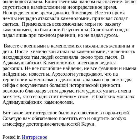
были колоссальны. Единственным шансом на спасение- было
спуститься в каменоломни на неопределенное время.
Неопределенное время длилось 6 месяцев. Все это время
немцы нещадно атаковали каменоломни, призывая солдат
сдаться. Применялись всевозможные меры по захвату
каменоломен, но были они безуспешны. Советский солдат
падал лишь при тяжелом ранении, но не падал духом.
Вместе с военными в каменоломнях находились женщины и
дети. После химической атаки на каменоломни, численность
находящихся там людей составляла около трех тысяч. В
Аджимушкайских Каменоломнях и сегодня ведутся
раскопки. Не все погибшие найдены, не все фамилии и имена
найденных известны. Археологи утверждают, что на
территории каменоломен где-то под завалами еще лежат два
сейфа с документами большой исторической ценности.
возможно благодаря этим документам удастся узнать имена
всех тех, кто сегодня спит вечным сном в братских могилах
Аджимушкайских каменоломен.
Вот такое вот интересное было путешествие в город-герой.
Советую вам обязательно посетить его и ощутить особую
атмосферу достопримечательностей Керчи.
Posted in
Интересное