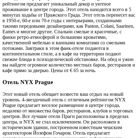
рейтингом предлагает уникальный декор и уютное
проживание в центре города. Этот отель находится всего в 5
минутах ходьбы от Пражского Града. Этот отель перенесет вас
в 1950-е, 60-е или 70-е годы с интерьерами, созданными
такими передовыми дизайнерами, как Panton, Colani, Saarinen,
Eames и многие другие. Спальни смелые и красочные, с
фанки ретро-атмосферой и большими кроватями,
качественной мебелью и ванными комнатами со смелыми
потоками. Завтраки в этом фанк-отеле подаются в
континентальном стиле, а в кафе на территории подают
свежие блюда в психоделической обстановке. На обед и ужин
вы найдете огромное количество местных баров, ресторанов и
кафе прямо за дверью. Цены от € 65 за ночь.
Отель NYX Prague
Этот новый отель обещает возвести ваш отдых на новый
уровень. 4-звездочный отель с отличным рейтингом NYX
Prague предлагает веселое размещение в центре города,
недалеко от множества баров, ресторанов, клубов и торговых
центров. Все лучшие отели Праги расположены в пределах
центра, и NYX не стал исключением. Он расположен в
историческом здании, построенном известным чешским
архитектором Йозефом Гочаром. Отель предлагает