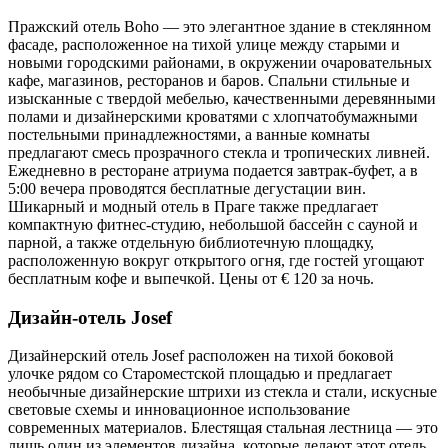
Пражский отель Boho — это элегантное здание в стеклянном
фасаде, расположенное на тихой улице между старыми и
новыми городскими районами, в окружении очаровательных
кафе, магазинов, ресторанов и баров. Спальни стильные и
изысканные с твердой мебелью, качественными деревянными
полами и дизайнерскими кроватями с хлопчатобумажными
постельными принадлежностями, а ванные комнаты
предлагают смесь прозрачного стекла и тропических ливней.
Ежедневно в ресторане атриума подается завтрак-буфет, а в
5:00 вечера проводятся бесплатные дегустации вин.
Шикарный и модный отель в Праге также предлагает
компактную фитнес-студию, небольшой бассейн с сауной и
парной, а также отдельную библиотечную площадку,
расположенную вокруг открытого огня, где гостей угощают
бесплатным кофе и выпечкой. Цены от € 120 за ночь.
Дизайн-отель Josef
Дизайнерский отель Josef расположен на тихой боковой
улочке рядом со Староместской площадью и предлагает
необычные дизайнерские штрихи из стекла и стали, искусные
световые схемы и инновационное использование
современных материалов. Блестящая стальная лестница — это
лишь один из элементов дизайна, которые делают этот отель