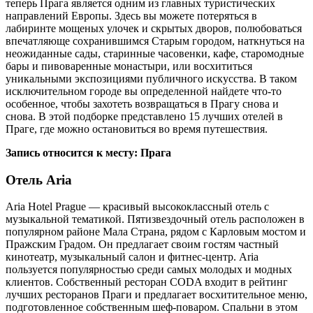
теперь Прага является одним из главных туристических
направлений Европы. Здесь вы можете потеряться в
лабиринте мощеных улочек и скрытых дворов, полюбоваться
впечатляюще сохранившимся Старым городом, наткнуться на
неожиданные сады, старинные часовенки, кафе, старомодные
бары и пивоваренные монастыри, или восхититься
уникальными экспозициями публичного искусства. В таком
исключительном городе вы определенной найдете что-то
особенное, чтобы захотеть возвращаться в Прагу снова и
снова. В этой подборке представлено 15 лучших отелей в
Праге, где можно остановиться во время путешествия.
Запись относится к месту: Прага
Отель Aria
Aria Hotel Prague — красивый высококлассный отель с
музыкальной тематикой. Пятизвездочный отель расположен в
популярном районе Мала Страна, рядом с Карловым мостом и
Пражским Градом. Он предлагает своим гостям частный
кинотеатр, музыкальный салон и фитнес-центр. Aria
пользуется популярностью среди самых молодых и модных
клиентов. Собственный ресторан CODA входит в рейтинг
лучших ресторанов Праги и предлагает восхитительное меню,
подготовленное собственным шеф-поваром. Спальни в этом