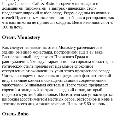
Prague Chocolate Cafe & Bistro с горячим шоколадом и
домашними пирожными, а завтрак «шведский стол»
предлагает широкий выбор блюд. Рядом с одним из лучших
отелей Праги есть множество винных баров и ресторанов, так
что вам никогда не придется голодать. Цены начинаются от €
100 за ночь.
Отель Monastery
Как следует из названия, отель Monastery размещается в
здании бывшего монастыря, построенном еще в 17 веке.
Расположенный недалеко от Пражского Града и
равноудаленный между старым и новым городом монастырь в
готическом стиле предлагает идеальное спокойное
отступление от оживленных улиц этого прекрасного города.
Чистые и современные спальни предлагают фантастический
вид, а ванные комнаты оснащены самыми современными
удобствами. Уникальная обитель в Праге также предлагает
горячий и холодный завтрак «шведский стол», который
подается в уютной обстановке. Посетители могут насладиться
широким ассортиментом местных баров, ресторанов и кафе в
течение всего дня, а также вечером. Цены от € 60 за ночь.
Отель Boho