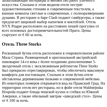
захватывающие интерьеры и множество работ уличного
искусства. Спальни в этом модном отеле пестрят
художественными стенами и современным текстилем, а
ванные комнаты светлые и современные, с полноразмерными
душами. В ресторане и баре Clash подают гамбургеры, а также
предлагает широкий выбор напитков и коктейлей. Отель
NYX Prague расположен на расстоянии пешей прогулки от
всех основных достопримечательностей Праги. Цены
стартуют от € 60 за ночь.
Отель Three Storks
Роскошный бутик-отель расположен в очаровательном районе
Мала Страна. Размещенный в оригинальной австрийской
пивоварне 14-го века с более поздними дополнениями 5-
звездочный отель с эксклюзивным рейтингом Three Storks
был прекрасно отреставрирован, чтобы обеспечить максимум
комфорта для постояльцев. Спальни в этом бутик-отеле
обставлены деревянными балками и современной мебелью.
Из некоторых номеров открывается вид на Пражский Град. На
территории отеля нет ресторана, но в фойе отеля Waldstejnska
Hospoda подают блюда чешской кухни и стейки из Южной
Америки, а также обильный завтрак «шведский стол». Цены
от € 100 за ночь.