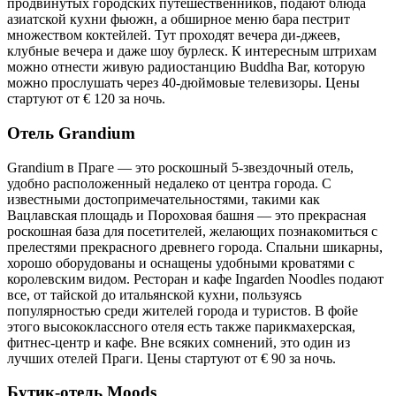
продвинутых городских путешественников, подают блюда
азиатской кухни фьюжн, а обширное меню бара пестрит
множеством коктейлей. Тут проходят вечера ди-джеев,
клубные вечера и даже шоу бурлеск. К интересным штрихам
можно отнести живую радиостанцию Buddha Bar, которую
можно прослушать через 40-дюймовые телевизоры. Цены
стартуют от € 120 за ночь.
Отель Grandium
Grandium в Праге — это роскошный 5-звездочный отель,
удобно расположенный недалеко от центра города. С
известными достопримечательностями, такими как
Вацлавская площадь и Пороховая башня — это прекрасная
роскошная база для посетителей, желающих познакомиться с
прелестями прекрасного древнего города. Спальни шикарны,
хорошо оборудованы и оснащены удобными кроватями с
королевским видом. Ресторан и кафе Ingarden Noodles подают
все, от тайской до итальянской кухни, пользуясь
популярностью среди жителей города и туристов. В фойе
этого высококлассного отеля есть также парикмахерская,
фитнес-центр и кафе. Вне всяких сомнений, это один из
лучших отелей Праги. Цены стартуют от € 90 за ночь.
Бутик-отель Moods