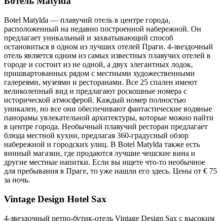
Ботель Matylda
Botel Matylda — плавучий отель в центре города,
расположенный на недавно построенной набережной. Он
предлагает уникальный и захватывающий способ
остановиться в одном из лучших отелей Праги. 4-звездочный
отель является одним из самых известных плавучих отелей в
городе и состоит из не одной, а двух элегантных лодок,
пришвартованных рядом с местными художественными
галереями, музеями и ресторанами. Все 25 спален имеют
великолепный вид и предлагают роскошные номера с
исторической атмосферой. Каждый номер полностью
уникален, но все они обеспечивают фантастические водяные
панорамы увлекательной архитектуры, которые можно найти
в центре города. Необычный плавучий ресторан предлагает
блюда местной кухни, предлагая 360-градусный обзор
набережной и городских улиц. В Botel Matylda также есть
винный магазин, где продаются лучшие чешские вина и
другие местные напитки. Если вы ищете что-то необычное
для пребывания в Праге, то уже нашли его здесь. Цены от € 75
за ночь.
Vintage Design Hotel Sax
4-звездочный ретро-бутик-отель Vintage Design Sax с высоким