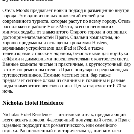
Отель Moods предлагает новый подход к размещению внутри
города. Это одно из новых поколений отелей для
современного туриста, которые растут по всему городу. Отель
расположен в районе Нове-Место, всего в нескольких
минутах ходьбы от знаменитого Старого города и основных
достопримечательностей Праги. Спальни компактны, но
хорошо продуманы и оснащены кроватями Hastens,
зарядными устройствами для iPad и iPod, а также
телевизорами с плоским экраном, безопасными для ноутбука
сейфами и диммерными переключателями с контролем света.
Ванные комнаты чистые и практичные, а круглосуточный бар
в этом современном отеле в Праге популярен среди молодых
путешественников. Помимо местных вин, бар также
предлагает сытные блюда из свинины и говядины и разные
виды знаменитого чешского пива. Цены стартуют от € 70 за
ночь.
Nicholas Hotel Residence
Nicholas Hotel Residence — интимный отель, предлагающий
всего девять люксов. 4-звездочный популярный отель в Праге
идеально подходит для романтического, или семейного
отдыха. Расположенный в историческом здании комплекс