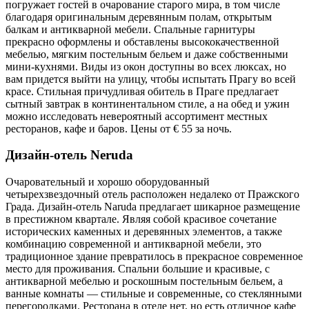
погружает гостей в очарование старого мира, в том числе
благодаря оригинальным деревянным полам, открытым
балкам и антикварной мебели. Спальные гарнитуры
прекрасно оформлены и обставлены высококачественной
мебелью, мягким постельным бельем и даже собственными
мини-кухнями. Виды из окон доступны во всех люксах, но
вам придется выйти на улицу, чтобы испытать Прагу во всей
красе. Стильная причудливая обитель в Праге предлагает
сытный завтрак в континентальном стиле, а на обед и ужин
можно исследовать невероятный ассортимент местных
ресторанов, кафе и баров. Цены от € 55 за ночь.
Дизайн-отель Neruda
Очаровательный и хорошо оборудованный
четырехзвездочный отель расположен недалеко от Пражского
Града. Дизайн-отель Naruda предлагает шикарное размещение
в престижном квартале. Являя собой красивое сочетание
исторических каменных и деревянных элементов, а также
комбинацию современной и антикварной мебели, это
традиционное здание превратилось в прекрасное современное
место для проживания. Спальни большие и красивые, с
антикварной мебелью и роскошным постельным бельем, а
ванные комнаты — стильные и современные, со стеклянными
перегородками. Ресторана в отеле нет, но есть отличное кафе