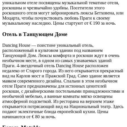
уникальном отеле посвящены музыкальной тематике отеля,
роскошны и чрезвычайно удобны. Посетители этого
роскошного отеля могут забронировать люксы Бетховена, или
Моцарта, чтобы почувствовать любовь Праги к своему
музыкальному наследию. Цены стартуют от € 190 за ночь.
Отель в Танцующем Доме
Dancing House — поистине уникальный отель,
расположенный в культовом здании под названием
Танцующий Дом. Люксы комфорта и роскоши ждут в очень
необычном месте, в одном из самых узнаваемых зданий
Праги. 4-звездочный отель Dancing House расположен
недалеко от Старого города. Из него открывается прекрасный
вид на Карлов мост и Пражский Град. Само здание является
маяком современного дизайна. Спальни в этом необычном
отеле Праги предназначены для истинных ценителей
роскоши, с дизайнерскими постельными принадлежностями и
необычной мебелью, а ванные комнаты мягко освещены
атмосферной подсветкой. Из ресторана на верхнем этаже
открывается потрясающий вид на Национальный театр. Здесь
подают эклектичные блюда европейской кухни. Цены
начинаются от € 80 за ночь.