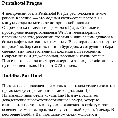
Pentahotel Prague
4-звездочный отель Pentahotel Prague расположен в тихом
районе Карлина, — это модный бутик-отель всего в 10
минутах езды на метро от исторической площади
Староместска-намести и Пражского Града. Светлые и
просторные номера оснащены Wi-Fi и телевизорами с
плоским экраном, рабочими столами и ливневыми душами в
белых кафельных ванных комнатах. В ресторане отеля подают
широкий выбор салатов, пицц и бургеров, а сотрудники бара
сделают вам приветственный коктейль при заселении.
Современный и дружелюбный, веселый и яркий отель в
Праге также располагает тренажерным залом для заботливых
путешественников. Цены от € 70 за ночь.
Buddha-Bar Hotel
Прекрасно расположенный отель в азиатском стиле находится
прямо между старыми и новыми кварталами Праги.
Пятизвездочный отель «Будда-бар Прага» предлагает
декадентские высокотехнологичные номера, которые
отличаются восточным вкусом и включают в себя тусклое
освещение, мотивы дракона и чувственный красный декор. В
ресторане Buddha-Bar, популярном среди молодых и