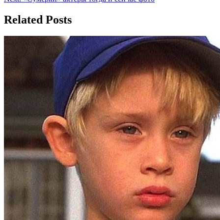
по
записям
Related Posts