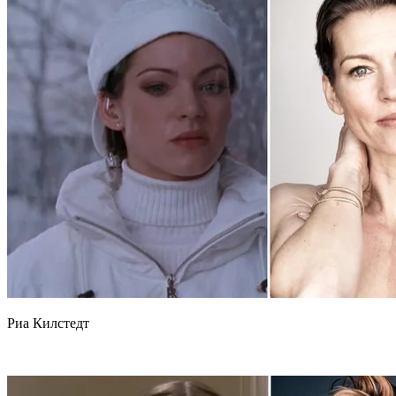
Риа Килстедт