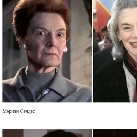
Мэриэн Селдес