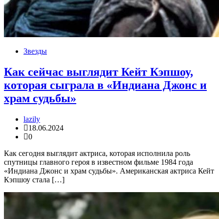
Звезды
Как сейчас выглядит Кейт Кэпшоу,
которая сыграла в «Индиана Джонс и
храм судьбы»
lazily
18.06.2024
0
Как сегодня выглядит актриса, которая исполнила роль
спутницы главного героя в известном фильме 1984 года
«Индиана Джонс и храм судьбы». Американская актриса Кейт
Кэпшоу стала […]