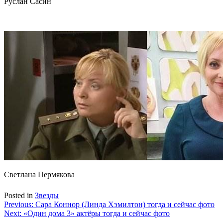
Руслан Сасин
Светлана Пермякова
Posted in
Звезды
Навигация
Previous:
Сара Коннор (Линда Хэмилтон) тогда и сейчас фото
Next:
«Один дома 3» актёры тогда и сейчас фото
по